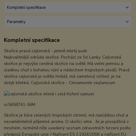
Kompletní specifikace
Parametry
Kompletní specifikace
Skořice pravá cejlonská - jemně mletý pudr.
Nejkvalitnější odrůda skořice. Pochází ze Srí Lanky. Cejlonská
skořice je nejvýše ceněná skořice na světě. Má velmi jemnou a
sladkou chuť s bohatou vůní a nádechem tropických plodů. Pravá
skořice cejlonská je světle hnědá, má sametový vzhled, je na
dotyk křehká. Cejlonská skořice - Cinnamonim zeylanicum
sc5658741-56M
Skořice je kůra zelených tropických stromů, má nasládlou chuť a
nezaměnitelné příjemné aroma. O skořici víme , že je prospěšná v
mnohém, nicméně níže uvedený seznam zdravotních tvrzení podle
předpisů Evropské unie ( Nařízení ES č.1924/2006 a nařízení EU