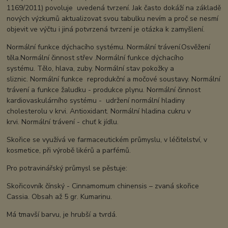
1169/2011) povoluje uvedená tvrzení. Jak často dokáží na základě
nových výzkumů aktualizovat svou tabulku nevím a proč se nesmí
objevit ve výčtu i jiná potvrzená tvrzení je otázka k zamyšlení.
Normální funkce dýchacího systému. Normální trávení.Osvěžení
těla.Normální činnost střev .Normální funkce dýchacího
systému. Tělo, hlava, zuby. Normální stav pokožky a
sliznic. Normální funkce reprodukční a močové soustavy. Normální
trávení a funkce žaludku - produkce plynu. Normální činnost
kardiovaskulárního systému - udržení normální hladiny
cholesterolu v krvi. Antioxidant. Normální hladina cukru v
krvi. Normální trávení - chuť k jídlu.
Skořice se využívá ve farmaceutickém průmyslu, v léčitelství, v
kosmetice, při výrobě likérů a parfémů.
Pro potravinářský průmysl se pěstuje:
Skořicovník čínský - Cinnamomum chinensis – zvaná skořice
Cassia. Obsah až 5 gr. Kumarinu.
Má tmavší barvu, je hrubší a tvrdá.