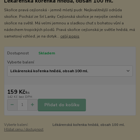
Lékárenská kořenka hnědá, obsah 100 ml.
Skořice pravá cejlonská - jemně mletý pudr. Nejkvalitnější odrůda
skořice. Pochází ze Srí Lanky. Cejlonská skořice je nejvýše ceněná
skořice na světě. Má velmi jemnou a sladkou chuť s bohatou vůní a
nádechem tropických plodů. Pravá skořice cejlonská je světle hnědá, má
sametový vzhled, je na dotyk...
celý popis
Dostupnost
Skladem
Vyberte balení
159 Kč
/
ks
142 Kč
bez DPH
Přidat do košíku
Vyberte balení:
Lékárenská kořenka hnědá, obsah 100 ml.
Hlídat cenu / dostupnost