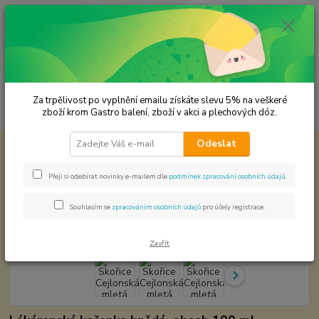
0
ks
CZK
za
0,00 Kč
Menu
Za trpělivost po vyplnění emailu získáte slevu 5% na veškeré
Hledat
zboží krom Gastro balení, zboží v akci a plechových dóz.
Odeslat
Úvod
Premium koření
Skořice Cejlonská mletá Prémiová kvalita
Skořice Cejlonská mletá Prémiová
Přeji si odebírat novinky e-mailem dle
podmínek zpracování osobních údajů
.
kvalita
Souhlasím se
zpracováním osobních údajů
pro účely registrace.
Zavřít