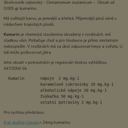
Skořicovník cejlonský - Cinnamomum zeylanicum – Obsah až
0,005 gr kumarinu.
Má světlejší barvu, je jemnější a křehká. Příjemnější plná vůně s
nádechem tropických plodů.
Kumarin
je chemická sloučenina obsažený v rostlinách, má
sladkou vůni. Potlačuje chuť a pro hlodavce je přímo smrtelným
nebezpečím. V rostlinách má za úkol odpuzovat hmyz a zvířata. U
lidí může poškozovat játra.
Jeho obsah v potravinách je regulován českou vyhláškou
447/2004 Sb.
  Kumarin       nápoje  2 mg.kg-1

                karamelové cukrovinky 10 mg.kg-1

                alkoholické nápoje 10 mg.kg-1

                žvýkačka 50 mg.kg-1

                ostatní potraviny 2 mg.kg-1
Pro rychlou představu:
6 gr skořice Cassia
= 24mg kumarinu