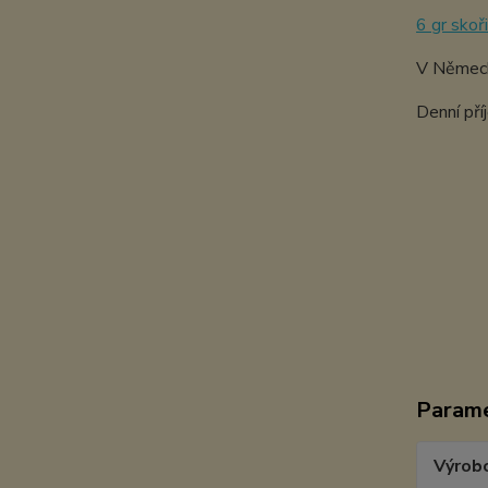
6 gr skoř
V Německu
Denní pří
Param
Výrob