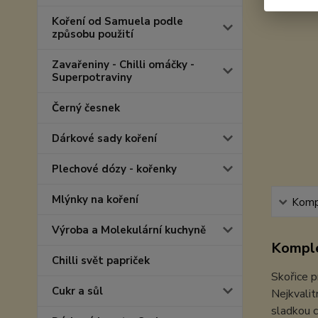
Koření od Samuela podle
způsobu použití
Zavařeniny - Chilli omáčky -
Superpotraviny
Černý česnek
Dárkové sady koření
Plechové dózy - kořenky
Mlýnky na koření
Kompl
Výroba a Molekulární kuchyně
Komple
Chilli svět papriček
Skořice p
Cukr a sůl
Nejkvalit
sladkou c