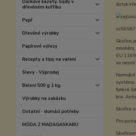
Dárkové kazety. Sady v
dotyk kře
dřevěném kufříku
Pepř
sc5658
Dřevěné výrobky
Skořice j
Papírové výřezy
mnohém, n
EU 1169/
Recepty a tipy na vaření
se nesmí 
Slevy - Výprodej
Normální 
systému. 
Balení 500 g 1 kg
funkce ža
krvi. Anti
Výrobky na zakázku
Skořice s
Ostatní - domácí potřeby
Pro potra
MÓDA Z MADAGASKARU
Skořicovn