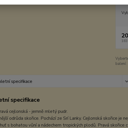
Dos
Vyb
20
183
Vybert
balení:
etní specifikace
tní specifikace
ravá cejlonská - jemně mletý pudr.
nější odrůda skořice. Pochází ze Srí Lanky. Cejlonská skořice je 
huť s bohatou vůní a nádechem tropických plodů. Pravá skořice c