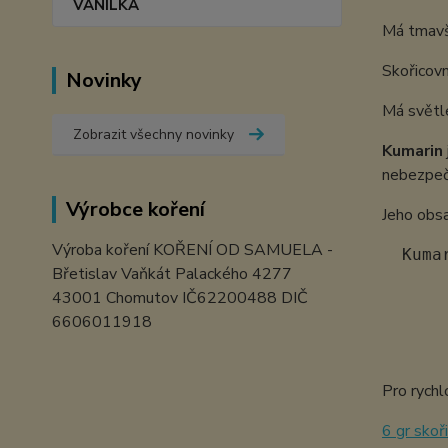
VANILKA
Má tmavší
Skořicov
Novinky
Má světle
Zobrazit všechny novinky
Kumarin
nebezpečí
Výrobce koření
Jeho obs
Výroba koření KOŘENÍ OD SAMUELA -
  Kuma
Břetislav Vaňkát Palackého 4277
      
43001 Chomutov IČ62200488 DIČ
      
6606011918
      
      
Pro rychl
6 gr skoř