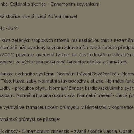
hká. Cejlonská skořice - Cinnamonim zeylanicum
741-56M
e kůra zelených tropických stromů, má nasládlou chuť a nezaměnit
icméně níže uvedený seznam zdravotních tvrzení podle předpisů
2011) povoluje uvedená tvrzení. Jak často dokáží na základě n
objevit ve výčtu i jiná potvrzená tvrzení je otázka k zamyšlení.
funkce dýchacího systému. Normální trávení.Osvěžení těla.Normá
Tělo, hlava, zuby. Normální stav pokožky a sliznic. Normální fu
ludku - produkce plynu. Normální činnost kardiovaskulárního sys
oxidant. Normální hladina cukru v krvi. Normální trávení - chuť k jíd
e využívá ve farmaceutickém průmyslu, v léčitelství, v kosmetice,
vinářský průmysl se pěstuje:
ík čínský - Cinnamomum chinensis – zvaná skořice Cassia. Obsah a