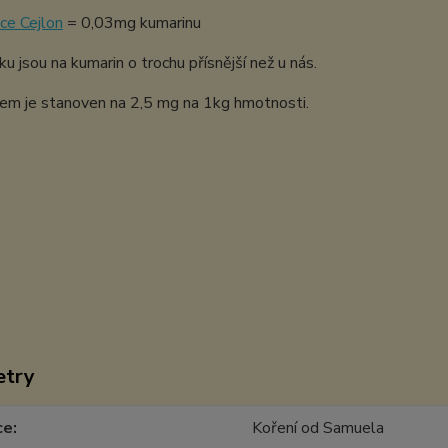
ice Cejlon
= 0,03mg kumarinu
 jsou na kumarin o trochu přísnější než u nás.
jem je stanoven na 2,5 mg na 1kg hmotnosti.
etry
ce
Koření od Samuela