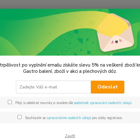
Hledat
remium koření
Skořice Cejlonská mletá Prémiová kvalita
ice Cejlonská mletá Prémiová kv
trpělivost po vyplnění emailu získáte slevu 5% na veškeré zboží 
Gastro balení, zboží v akci a plechových dóz.
Zkum
Odeslat
Skořic
skořic
Přeji si odebírat novinky e-mailem dle
podmínek zpracování osobních údajů
.
skořic
nádech
Souhlasím se
zpracováním osobních údajů
pro účely registrace.
má sam
Zavřít