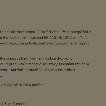
elné příjemné aroma. O skořici víme , že je prospěšná v
 Evropské unie ( Nařízení ES č.1924/2006 a nařízení
ových výzkumů aktualizovat svou tabulku nevím a proč
lní činnost střev .Normální funkce dýchacího
nkce reprodukční a močové soustavy. Normální trávení a
tému - udržení normální hladiny cholesterolu v
lu.
 při výrobě likérů a parfémů.
ž 5 gr. Kumarinu.