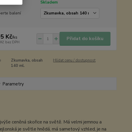
tupnost
Skladem
erte balení
5 Kč
/
ks
Přidat do košíku
 Kč
bez DPH
e
Zkumavka, obsah
Hlídat cenu / dostupnost
140 ml.
Parametry
nejvýše ceněná skořice na světě. Má velmi jemnou a
ejlonská je světle hnědá, má sametový vzhled, je na