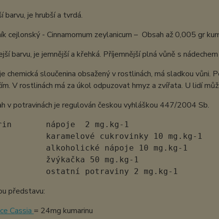
 barvu, je hrubší a tvrdá.
ník cejlonský - Cinnamomum zeylanicum – Obsah až 0,005 gr kum
jší barvu, je jemnější a křehká. Příjemnější plná vůně s nádechem
je chemická sloučenina obsažený v rostlinách, má sladkou vůni. 
m. V rostlinách má za úkol odpuzovat hmyz a zvířata. U lidí můž
ah v potravinách je regulován českou vyhláškou 447/2004 Sb.
rin       nápoje  2 mg.kg-1

          karamelové cukrovinky 10 mg.kg-1

          alkoholické nápoje 10 mg.kg-1

          žvýkačka 50 mg.kg-1

          ostatní potraviny 2 mg.kg-1
ou představu:
ice Cassia
= 24mg kumarinu