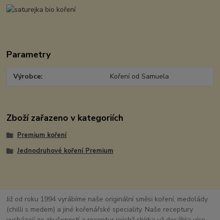
Parametry
Výrobce
Koření od Samuela
Zboží zařazeno v kategoriích
Premium koření
Jednodruhové koření Premium
Již od roku 1994 vyrábíme naše originální směsi koření, medolády
(chilli s medem) a jiné kořenářské speciality. Naše receptury
vycházejí ze zkušeností a receptur jejichž sbírka už dosáhla více