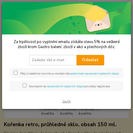
0
ks
CZK
za
0,00 Kč
Menu
Za trpělivost po vyplnění emailu získáte slevu 5% na veškeré
Hledat
zboží krom Gastro balení, zboží v akci a plechových dóz.
Odeslat
Úvod
Premium koření
Saturejka Prémiová kvalita
Saturejka Prémiová kvalita
Přeji si odebírat novinky e-mailem dle
podmínek zpracování osobních údajů
.
Souhlasím se
zpracováním osobních údajů
pro účely registrace.
Zavřít
Kořenka retro, průhledné sklo, obsah 150 ml.