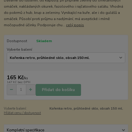
Dáváme do luštěnin, do kapusty, při přípravě zvěřiny do smetanových
omáček, nakládaných okurek, fazolového i rajčatového salátu. Vhodná
do pokrmů z hub, krup a zeleniny. Vynikající na kuře, ale i do gulášů a
omáček. Působí proti průjmu a nadýmání, má aseptické i mírně
močopudné účinky. Podporuje chu...
celý popis
Dostupnost
Skladem
Vyberte balení
165 Kč
/
ks
147 Kč
bez DPH
Přidat do košíku
Vyberte balení:
Kořenka retro, průhledné sklo, obsah 150 ml.
Hlídat cenu / dostupnost
Kompletní specifikace