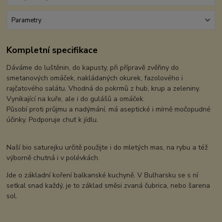
Parametry
Kompletní specifikace
Dáváme do luštěnin, do kapusty, při přípravě zvěřiny do
smetanových omáček, nakládaných okurek, fazolového i
rajčatového salátu. Vhodná do pokrmů z hub, krup a zeleniny.
Vynikající na kuře, ale i do gulášů a omáček.
Působí proti průjmu a nadýmání, má aseptické i mírně močopudné
účinky. Podporuje chuť k jídlu.
Naší bio saturejku určitě použijte i do mletých mas, na rybu a též
výborně chutná i v polévkách.
Jde o základní koření balkanské kuchyně. V Bulharsku se s ní
setkal snad každý, je to základ směsi zvaná čubrica, nebo šarena
sol.