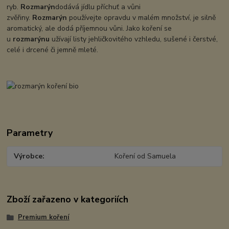
ryb.
Rozmarýn
dodává jídlu příchuť a vůni
zvěřiny.
Rozmarýn
používejte opravdu v malém množství, je silně
aromatický, ale dodá příjemnou vůni. Jako koření se
u
rozmarýnu
užívají listy jehličkovitého vzhledu, sušené i čerstvé,
celé i drcené či jemně mleté.
Parametry
Výrobce
Koření od Samuela
Zboží zařazeno v kategoriích
Premium koření