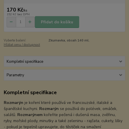
170 Kč
/
ks
152 Kč
bez DPH
Přidat do košíku
Vyberte balení:
Zkumavka, obsah 140 ml.
Hlídat cenu / dostupnost
Kompletní specifikace
Parametry
Kompletní specifikace
Rozmarýn
je koření které používá ve francouzské, italské a
španělské kuchyni.
Rozmarýn
se používá do polévek, omáček,
salátů.
Rozmarýnem
kořeňte pečená i dušená masa, zvěřinu,
ryby, mořské plody, minutky a také zeleninu - rajčata, cukety, lilky
- pokud je tepelně upravujete, do těstíček na smažení