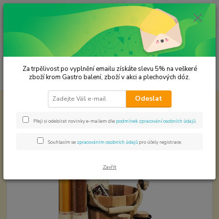
0
ks
CZK
za
0,00 Kč
Menu
Za trpělivost po vyplnění emailu získáte slevu 5% na veškeré
Hledat
zboží krom Gastro balení, zboží v akci a plechových dóz.
Odeslat
Úvod
Premium koření
Rozmarýn Prémiová kvalita
Rozmarýn Prémiová kvalita
Přeji si odebírat novinky e-mailem dle
podmínek zpracování osobních údajů
.
Souhlasím se
zpracováním osobních údajů
pro účely registrace.
Zavřít