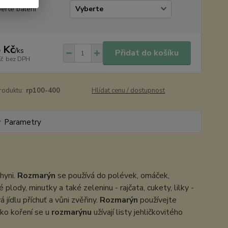
erte balení
 Kč
/
ks
Přidat do košíku
Kč
bez DPH
roduktu:
rp100-400
Hlídat cenu / dostupnost
Parametry
hyni.
Rozmarýn
se používá do polévek, omáček,
lody, minutky a také zeleninu - rajčata, cukety, lilky -
 jídlu příchuť a vůni zvěřiny.
Rozmarýn
používejte
ako koření se u
rozmarýnu
užívají listy jehličkovitého