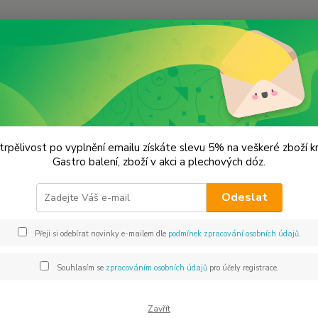
Hledat
remium koření
Rozmarýn Prémiová kvalita
arýn Prémiová kvalita
trpělivost po vyplnění emailu získáte slevu 5% na veškeré zboží 
Gastro balení, zboží v akci a plechových dóz.
Rozmar
Odeslat
španěl
salátů
Přeji si odebírat novinky e-mailem dle
podmínek zpracování osobních údajů
.
mořské 
je tepe
Souhlasím se
zpracováním osobních údajů
pro účely registrace.
Dos
Zavřít