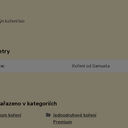
etry
ce
Koření od Samuela
zařazeno v kategoriích
ium koření
Jednodruhové koření
Premium