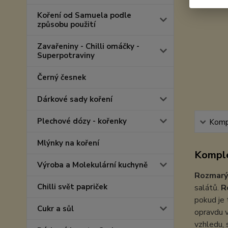
Koření od Samuela podle
způsobu použití
Zavařeniny - Chilli omáčky -
Superpotraviny
Černý česnek
Dárkové sady koření
Plechové dózy - kořenky
Kompl
Mlýnky na koření
Komple
Výroba a Molekulární kuchyně
Rozmarý
Chilli svět papriček
salátů.
R
pokud je 
Cukr a sůl
opravdu v
vzhledu, 