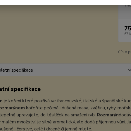
Vyb
75
67 
Číslo p
etní specifikace
tní specifikace
n
je koření které používá ve francouzské, italské a španělské kuc
ozmarýnem
kořeňte pečená i dušená masa, zvěřinu, ryby, mořské p
tepelně upravujete, do těstíček na smažení ryb.
Rozmarýn
dodává
 malém množství, je silně aromatický, ale dodá příjemnou vůni. J
sušené i čerstvé, celé i drcené či jemně mleté.