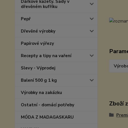
Dárkové kazety. Sady v
dřevěném kufříku
Pepř
Dřevěné výrobky
Papírové výřezy
Param
Recepty a tipy na vaření
Výrob
Slevy - Výprodej
Balení 500 g 1 kg
Výrobky na zakázku
Zboží 
Ostatní - domácí potřeby
Prem
MÓDA Z MADAGASKARU