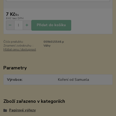
7 Kč
/
ks
6 Kč
bez DPH
Přidat do košíku
Číslo produktu:
009k015546.p
Znamení zvěrokruhu ::
Váhy
Hlídat cenu / dostupnost
Parametry
Výrobce
Koření od Samuela
Zboží zařazeno v kategoriích
Papírové výřezy