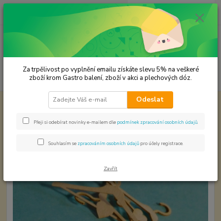
0
ks
CZK
za
0,00 Kč
Menu
Za trpělivost po vyplnění emailu získáte slevu 5% na veškeré
Hledat
zboží krom Gastro balení, zboží v akci a plechových dóz.
Odeslat
Úvod
Papírové výřezy
Ramínko 1 ks
Ramínko 1 ks
Přeji si odebírat novinky e-mailem dle
podmínek zpracování osobních údajů
.
Souhlasím se
zpracováním osobních údajů
pro účely registrace.
Zavřít