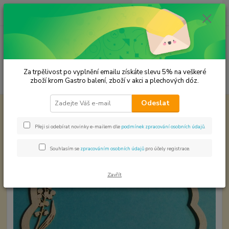
0
ks
CZK
za
0,00 Kč
Menu
Za trpělivost po vyplnění emailu získáte slevu 5% na veškeré
Hledat
zboží krom Gastro balení, zboží v akci a plechových dóz.
Odeslat
Úvod
Papírové výřezy
Rámeček - srnky 1 ks.
Rámeček - srnky 1 ks.
Přeji si odebírat novinky e-mailem dle
podmínek zpracování osobních údajů
.
Souhlasím se
zpracováním osobních údajů
pro účely registrace.
Zavřít