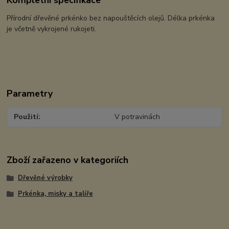
Kompletní specifikace
Přírodní dřevěné prkénko bez napouštěcích olejů. Délka prkénka
je včetně vykrojené rukojeti.
Parametry
Použití
V potravinách
Zboží zařazeno v kategoriích
Dřevěné výrobky
Prkénka, misky a talíře