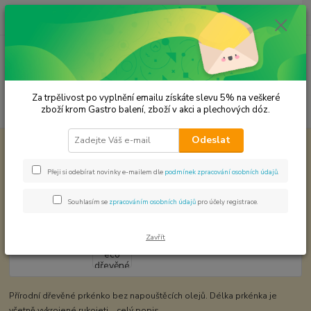
0
ks
CZK
za
0,00 Kč
Menu
Za trpělivost po vyplnění emailu získáte slevu 5% na veškeré
Hledat
zboží krom Gastro balení, zboží v akci a plechových dóz.
Odeslat
Úvod
Dřevěné výrobky
Prkénko eco dřevěné
Prkénko eco dřevěné
Přeji si odebírat novinky e-mailem dle
podmínek zpracování osobních údajů
.
Souhlasím se
zpracováním osobních údajů
pro účely registrace.
Zavřít
Přírodní dřevěné prkénko bez napouštěcích olejů. Délka prkénka je
včetně vykrojené rukojeti.
celý popis