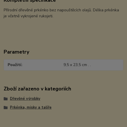
Kompletní specifikace
Přírodní dřevěné prkénko bez napouštěcích olejů. Délka prkénka
je včetně vykrojené rukojeti.
Parametry
Použití
9,5 x 23,5 cm . .
Zboží zařazeno v kategoriích
Dřevěné výrobky
Prkénka, misky a talíře