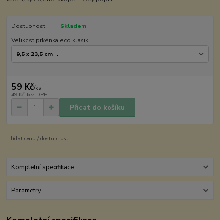
Dostupnost
Skladem
Velikost prkénka eco klasik
59 Kč
/
ks
49 Kč
bez DPH
Přidat do košíku
Hlídat cenu / dostupnost
Kompletní specifikace
Parametry