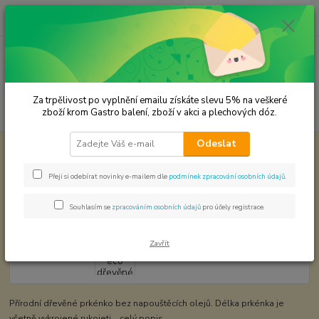
0
ks
CZK
za
0,00 Kč
Menu
Za trpělivost po vyplnění emailu získáte slevu 5% na veškeré
Hledat
zboží krom Gastro balení, zboží v akci a plechových dóz.
Odeslat
Úvod
Dřevěné výrobky
Prkénko eco dřevěné
Prkénko eco dřevěné
Přeji si odebírat novinky e-mailem dle
podmínek zpracování osobních údajů
.
Souhlasím se
zpracováním osobních údajů
pro účely registrace.
Zavřít
Přírodní dřevěné prkénko bez napouštěcích olejů. Délka prkénka je
včetně vykrojené rukojeti.
celý popis