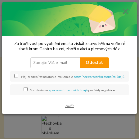
0
ks
CZK
za
0,00 Kč
Menu
Za trpělivost po vyplnění emailu získáte slevu 5% na veškeré
Hledat
zboží krom Gastro balení, zboží v akci a plechových dóz.
Odeslat
Úvod
Plechové dózy - kořenky
Plechovka s okénkem na kávu s
podavačem na kapsle
Přeji si odebírat novinky e-mailem dle
podmínek zpracování osobních údajů
.
Plechovka s okénkem na kávu s
podavačem na kapsle
Souhlasím se
zpracováním osobních údajů
pro účely registrace.
Zavřít