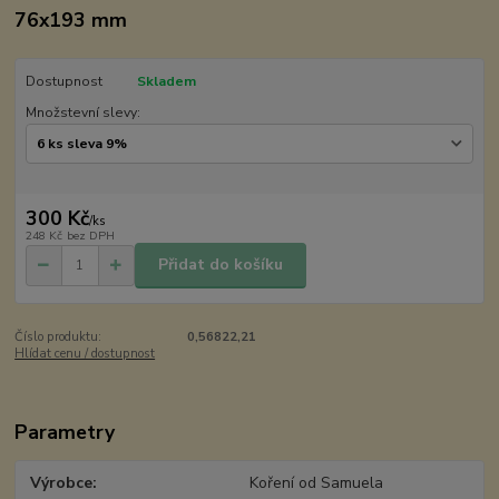
76x193 mm
Dostupnost
Skladem
Množstevní slevy:
300 Kč
/
ks
248 Kč
bez DPH
Přidat do košíku
Číslo produktu:
0,56822,21
Hlídat cenu / dostupnost
Parametry
Výrobce
Koření od Samuela