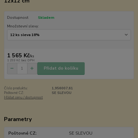
12x12 cm
Dostupnost
Skladem
Množstevní slevy:
1 565 Kč
/
ks
1 293 Kč
bez DPH
Přidat do košíku
Číslo produktu:
1,956007,61
Poštovné CZ:
SE SLEVOU
Hlídat cenu / dostupnost
Parametry
Poštovné CZ
SE SLEVOU