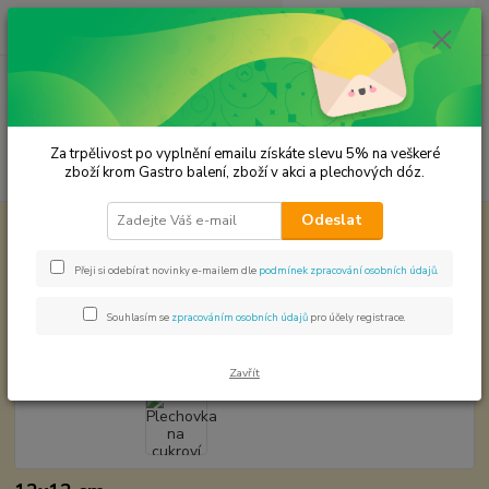
0
ks
CZK
za
0,00 Kč
Menu
Za trpělivost po vyplnění emailu získáte slevu 5% na veškeré
Hledat
zboží krom Gastro balení, zboží v akci a plechových dóz.
Odeslat
Úvod
Plechové dózy - kořenky
Plechovka na cukroví a bonbóny - retro
Plechovka na cukroví a bonbóny -
Přeji si odebírat novinky e-mailem dle
podmínek zpracování osobních údajů
.
retro
Souhlasím se
zpracováním osobních údajů
pro účely registrace.
Zavřít