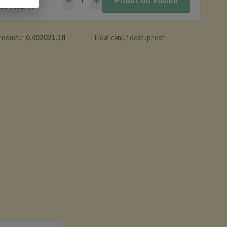
Přidat do košíku
 Kč
bez DPH
roduktu:
0,402021,18
Hlídat cenu / dostupnost