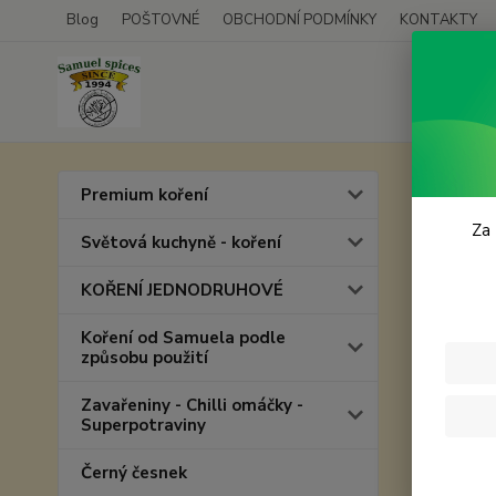
Blog
POŠTOVNÉ
OBCHODNÍ PODMÍNKY
KONTAKTY
Úvod
P
Premium koření
Plec
Za 
Světová kuchyně - koření
KOŘENÍ JEDNODRUHOVÉ
Koření od Samuela podle
způsobu použití
Zavařeniny - Chilli omáčky -
Superpotraviny
Černý česnek