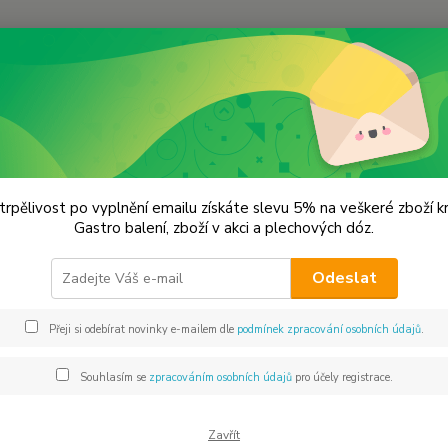
Hledat
lechové dózy - kořenky
Plechovka malá zlatá
hovka malá zlatá
trpělivost po vyplnění emailu získáte slevu 5% na veškeré zboží 
Gastro balení, zboží v akci a plechových dóz.
veli
Odeslat
Dos
Přeji si odebírat novinky e-mailem dle
podmínek zpracování osobních údajů
.
Mno
Souhlasím se
zpracováním osobních údajů
pro účely registrace.
Zavřít
26