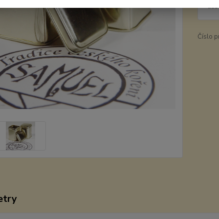
221
Číslo p
etry