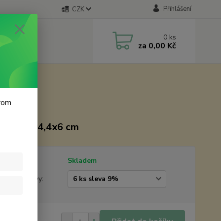
Přihlášení
CZK
0
ks
za
0,00 Kč
krom
kost 4,4x4,4x6 cm
tupnost
Skladem
žstevní slevy:
8 Kč
/
ks