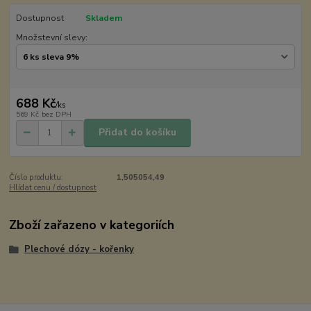
Dostupnost
Skladem
Množstevní slevy:
688 Kč
/
ks
569 Kč
bez DPH
Přidat do košíku
Číslo produktu:
1,505054,49
Hlídat cenu / dostupnost
Zboží zařazeno v kategoriích
Plechové dózy - kořenky