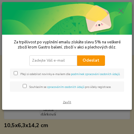
0
ks
CZK
za
0,00 Kč
Menu
Za trpělivost po vyplnění emailu získáte slevu 5% na veškeré
Hledat
zboží krom Gastro balení, zboží v akci a plechových dóz.
Odeslat
Úvod
Plechové dózy - kořenky
Plechová taška dárková
Plechová taška dárková
Přeji si odebírat novinky e-mailem dle
podmínek zpracování osobních údajů
.
Souhlasím se
zpracováním osobních údajů
pro účely registrace.
Zavřít
10,5x6,3x14,2 cm