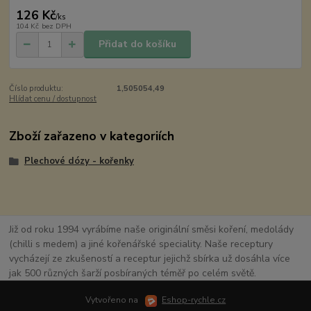
126 Kč
/
ks
104 Kč
bez DPH
Přidat do košíku
Číslo produktu:
1,505054,49
Hlídat cenu / dostupnost
Zboží zařazeno v kategoriích
Plechové dózy - kořenky
Již od roku 1994 vyrábíme naše originální směsi koření, medolády
(chilli s medem) a jiné kořenářské speciality. Naše receptury
vycházejí ze zkušeností a receptur jejichž sbírka už dosáhla více
jak 500 různých šarží posbíraných téměř po celém světě.
Vytvořeno na
Eshop-rychle.cz