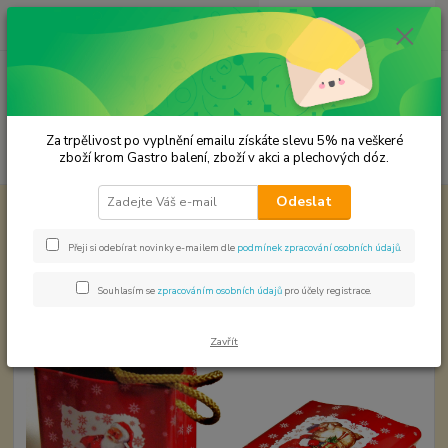
0
ks
CZK
za
0,00 Kč
Menu
Za trpělivost po vyplnění emailu získáte slevu 5% na veškeré
Hledat
zboží krom Gastro balení, zboží v akci a plechových dóz.
Odeslat
Úvod
Plechové dózy - kořenky
Plechová taška dárková VÝPRODEJ
Plechová taška dárková
Přeji si odebírat novinky e-mailem dle
podmínek zpracování osobních údajů
.
VÝPRODEJ
Souhlasím se
zpracováním osobních údajů
pro účely registrace.
Zavřít