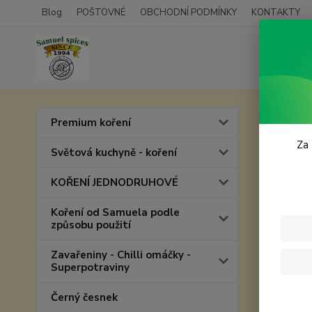
Blog
POŠTOVNÉ
OBCHODNÍ PODMÍNKY
KONTAKTY
Úvod
P
Premium koření
Plec
Za 
Světová kuchyně - koření
KOŘENÍ JEDNODRUHOVÉ
Koření od Samuela podle
způsobu použití
Zavařeniny - Chilli omáčky -
Superpotraviny
Černý česnek