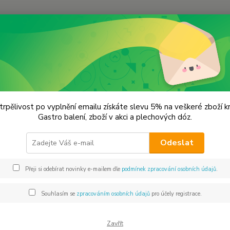
Hledat
lechové dózy - kořenky
Plechová krabička
hová krabička
trpělivost po vyplnění emailu získáte slevu 5% na veškeré zboží 
Gastro balení, zboží v akci a plechových dóz.
198
Odeslat
Dos
Přeji si odebírat novinky e-mailem dle
podmínek zpracování osobních údajů
.
Souhlasím se
zpracováním osobních údajů
pro účely registrace.
Mno
Zavřít