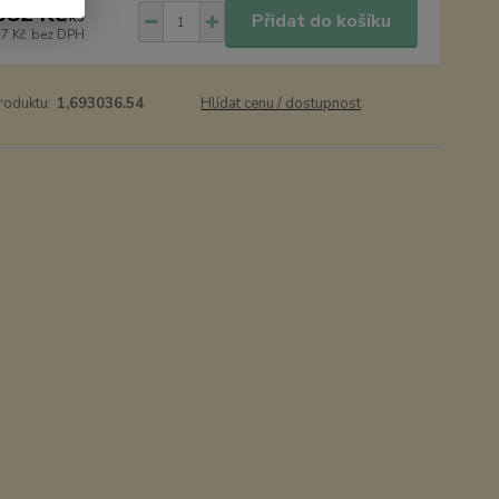
682 Kč
/
ks
Přidat do košíku
17 Kč
bez DPH
roduktu:
1,693036.54
Hlídat cenu / dostupnost