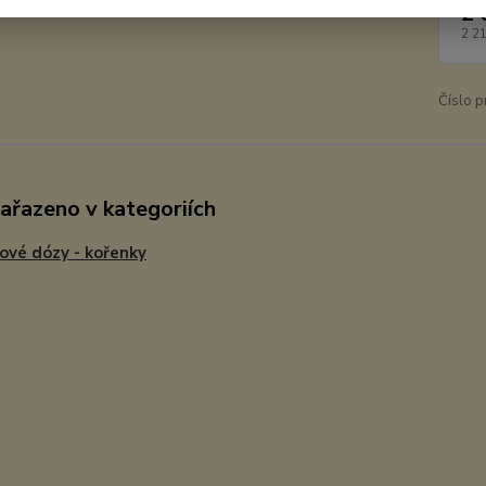
2 
2 2
Číslo p
zařazeno v kategoriích
ové dózy - kořenky