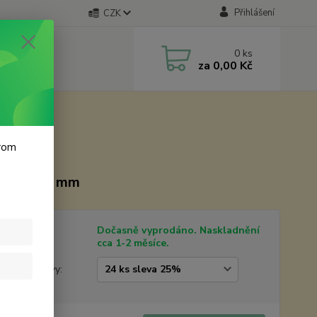
Přihlášení
CZK
0
ks
za
0,00 Kč
krom
x128x41 mm
tupnost
Dočasně vyprodáno. Naskladnění
cca 1-2 měsíce.
žstevní slevy: