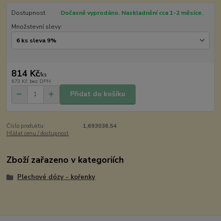
Dostupnost
Dočasně vyprodáno. Naskladnění cca 1-2 měsíce.
Množstevní slevy:
814 Kč
/
ks
673 Kč
bez DPH
Přidat do košíku
Číslo produktu:
1,693036.54
Hlídat cenu / dostupnost
Zboží zařazeno v kategoriích
Plechové dózy - kořenky