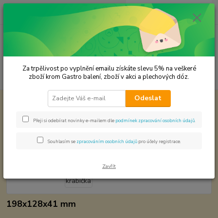
0
ks
CZK
za
0,00 Kč
Menu
Za trpělivost po vyplnění emailu získáte slevu 5% na veškeré
Hledat
zboží krom Gastro balení, zboží v akci a plechových dóz.
Odeslat
Úvod
Plechové dózy - kořenky
Plechová krabička
Plechová krabička
Přeji si odebírat novinky e-mailem dle
podmínek zpracování osobních údajů
.
Souhlasím se
zpracováním osobních údajů
pro účely registrace.
Zavřít
198x128x41 mm