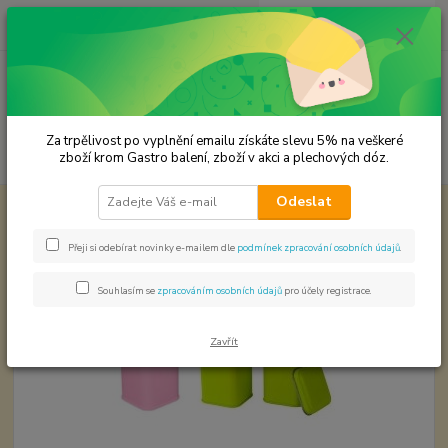
0
ks
CZK
za
0,00 Kč
Menu
Za trpělivost po vyplnění emailu získáte slevu 5% na veškeré
Hledat
zboží krom Gastro balení, zboží v akci a plechových dóz.
Odeslat
Úvod
Plechové dózy - kořenky
Plechová kořenka hranatá
Plechová kořenka hranatá
Přeji si odebírat novinky e-mailem dle
podmínek zpracování osobních údajů
.
Souhlasím se
zpracováním osobních údajů
pro účely registrace.
Zavřít