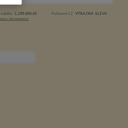
roduktu:
1,295489,43
Poštovné CZ:
VÝRAZNÁ SLEVA
cenu / dostupnost