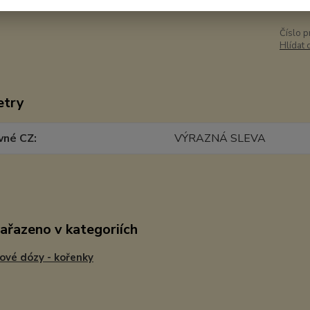
Číslo p
Hlídat 
etry
vné CZ
VÝRAZNÁ SLEVA
zařazeno v kategoriích
ové dózy - kořenky