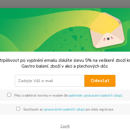
Hledat
lechové dózy - kořenky
Plechová kořenka 7,5x15,5 cm. Obsah 650 ml.
hová kořenka 7,5x15,5 cm. Obsa
trpělivost po vyplnění emailu získáte slevu 5% na veškeré zboží 
Gastro balení, zboží v akci a plechových dóz.
Odeslat
Dos
Přeji si odebírat novinky e-mailem dle
podmínek zpracování osobních údajů
.
Mno
Souhlasím se
zpracováním osobních údajů
pro účely registrace.
11
93 
Zavřít