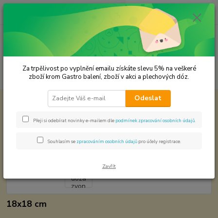
0
ks
CZK
za
0,00 Kč
Menu
Za trpělivost po vyplnění emailu získáte slevu 5% na veškeré
Hledat
zboží krom Gastro balení, zboží v akci a plechových dóz.
Odeslat
Úvod
Plechové dózy - kořenky
Plechová dóza zvon velký
Plechová dóza zvon velký
Přeji si odebírat novinky e-mailem dle
podmínek zpracování osobních údajů
.
Souhlasím se
zpracováním osobních údajů
pro účely registrace.
Zavřít
18x18 cm