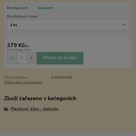
Dostupnost
Skladem
Množstevní slevy:
379 Kč
/
ks
313 Kč
bez DPH
Přidat do košíku
Číslo produktu:
3,003095,88
Hlídat cenu / dostupnost
Zboží zařazeno v kategoriích
Plechové dózy - kořenky