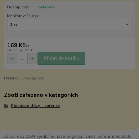
Dostupnost
Skladem
Množstevní slevy:
169 Kč
/
ks
140 Kč
bez DPH
Přidat do košíku
Hlídat cenu / dostupnost
Zboží zařazeno v kategoriích
Plechové dózy - kořenky
Již od roku 1994 vyrábíme naše originální směsi koření, medolády