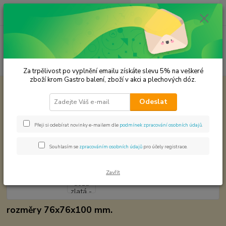
0
ks
CZK
za
0,00 Kč
Menu
Hledat
Za trpělivost po vyplnění emailu získáte slevu 5% na veškeré
zboží krom Gastro balení, zboží v akci a plechových dóz.
Úvod
Plechové dózy - kořenky
Plechová dóza zlatá - 0,902029,32
Odeslat
Plechová dóza zlatá -
0,902029,32
Přeji si odebírat novinky e-mailem dle
podmínek zpracování osobních údajů
.
Souhlasím se
zpracováním osobních údajů
pro účely registrace.
Zavřít
rozměry 76x76x100 mm.