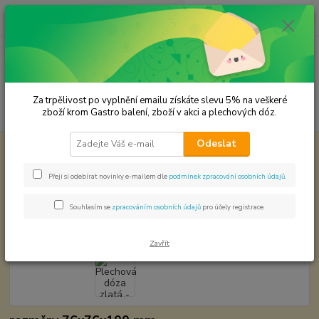
0
ks
CZK
za
0,00 Kč
Menu
Za trpělivost po vyplnění emailu získáte slevu 5% na veškeré
Hledat
zboží krom Gastro balení, zboží v akci a plechových dóz.
Odeslat
Úvod
Plechové dózy - kořenky
Plechová dóza zlatá - 0,902029,32
Plechová dóza zlatá -
Přeji si odebírat novinky e-mailem dle
podmínek zpracování osobních údajů
.
0,902029,32
Souhlasím se
zpracováním osobních údajů
pro účely registrace.
Zavřít