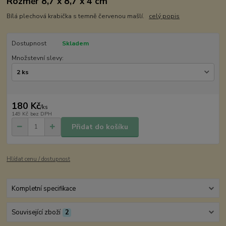
Rozměr 8,7 x 8,7 x 4 cm
Bílá plechová krabička s temně červenou mašlí.
celý popis
Dostupnost
Skladem
Množstevní slevy:
180 Kč
/
ks
149 Kč
bez DPH
Přidat do košíku
Hlídat cenu / dostupnost
Kompletní specifikace
Související zboží
2