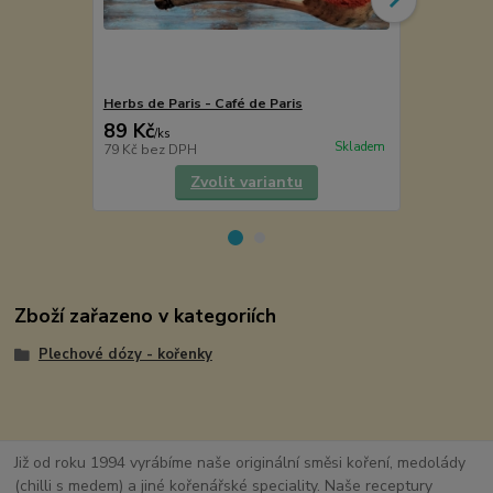
Herbs de Paris - Café de Paris
GRIL & GULÁ
89 Kč
75 Kč
/
ks
/
ks
Skladem
79 Kč
bez DPH
67 Kč
bez D
Zvolit variantu
Zboží zařazeno v kategoriích
Plechové dózy - kořenky
Již od roku 1994 vyrábíme naše originální směsi koření, medolády
(chilli s medem) a jiné kořenářské speciality. Naše receptury