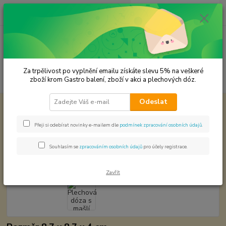
0
ks
CZK
za
0,00 Kč
Menu
Za trpělivost po vyplnění emailu získáte slevu 5% na veškeré
Hledat
zboží krom Gastro balení, zboží v akci a plechových dóz.
Odeslat
Úvod
Plechové dózy - kořenky
Plechová dóza s mašlí 1,002042,34
Plechová dóza s mašlí
Přeji si odebírat novinky e-mailem dle
podmínek zpracování osobních údajů
.
1,002042,34
Souhlasím se
zpracováním osobních údajů
pro účely registrace.
Zavřít