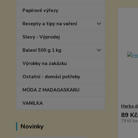
Papírové výřezy
Recepty a tipy na vaření
Slevy - Výprodej
Balení 500 g 1 kg
Výrobky na zakázku
Ostatní - domácí potřeby
MÓDA Z MADAGASKARU
VANILKA
Herbs de
89 Kč
79 Kč
be
Novinky