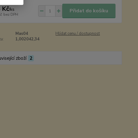
 Kč
/
ks
Přidat do košíku
Kč
bez DPH
Mas04
Hlídat cenu / dostupnost
u:
1,002042,34
visející zboží
2