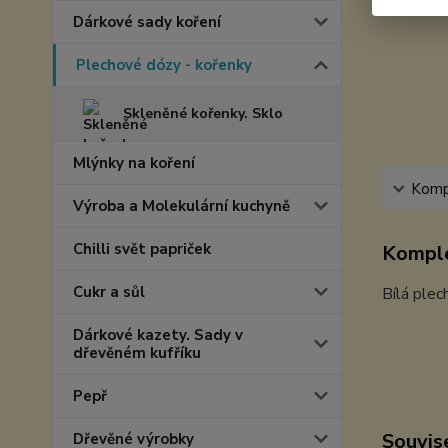
Dárkové sady koření
Plechové dózy - kořenky
Skleněné kořenky. Sklo
Mlýnky na koření
Kompl
Výroba a Molekulární kuchyně
Chilli svět papriček
Komple
Cukr a sůl
Bílá plec
Dárkové kazety. Sady v
dřevěném kufříku
Pepř
Souvise
Dřevěné výrobky