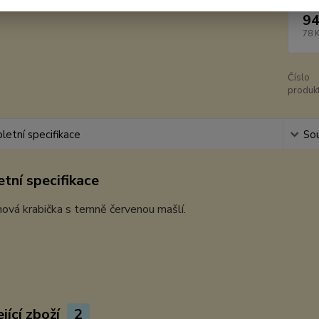
94
78 
Číslo
produkt
etní specifikace
Sou
tní specifikace
hová krabička s temně červenou mašlí.
jící zboží
2