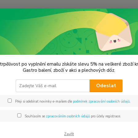
Hledat
lechové dózy - kořenky
Plechová dóza s mašlí 1,002042,34 VÝPRODE
hová dóza s mašlí 1,002042,34
trpělivost po vyplnění emailu získáte slevu 5% na veškeré zboží 
Gastro balení, zboží v akci a plechových dóz.
Rozm
Odeslat
Bílá p
Přeji si odebírat novinky e-mailem dle
podmínek zpracování osobních údajů
.
Dos
Souhlasím se
zpracováním osobních údajů
pro účely registrace.
Mno
Zavřít