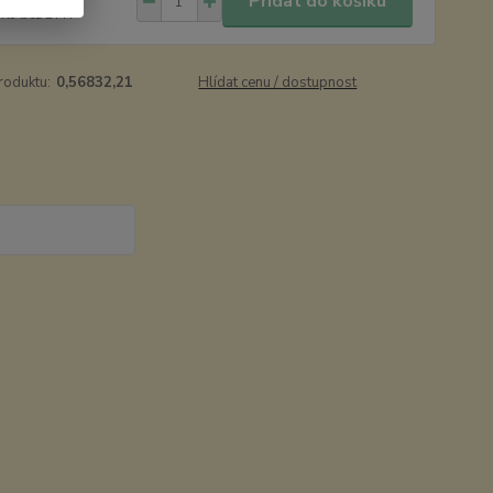
Přidat do košíku
 Kč
bez DPH
roduktu:
0,56832,21
Hlídat cenu / dostupnost