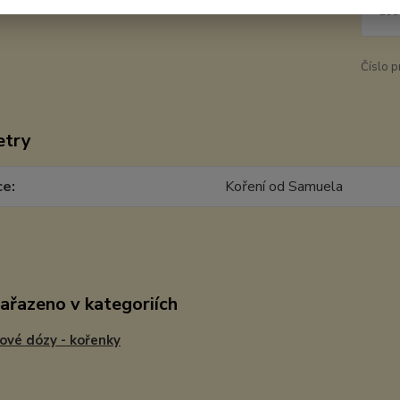
298
Číslo p
etry
ce
Koření od Samuela
zařazeno v kategoriích
ové dózy - kořenky