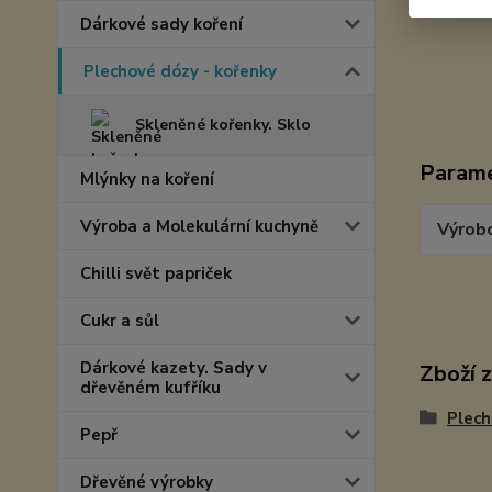
Dárkové sady koření
Plechové dózy - kořenky
Skleněné kořenky. Sklo
Param
Mlýnky na koření
Výroba a Molekulární kuchyně
Výrob
Chilli svět papriček
Cukr a sůl
Dárkové kazety. Sady v
Zboží 
dřevěném kufříku
Plech
Pepř
Dřevěné výrobky