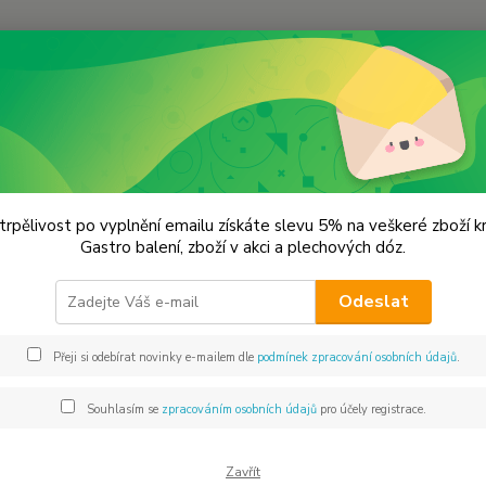
Hledat
lechové dózy - kořenky
Plechová dóza na kávu s podavačem na kapsle
hová dóza na kávu s podavačem 
trpělivost po vyplnění emailu získáte slevu 5% na veškeré zboží 
Gastro balení, zboží v akci a plechových dóz.
75x
Odeslat
Dos
Přeji si odebírat novinky e-mailem dle
podmínek zpracování osobních údajů
.
Mno
Souhlasím se
zpracováním osobních údajů
pro účely registrace.
Zavřít
36