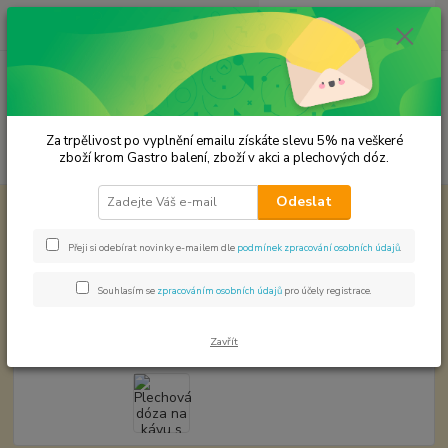
0
ks
CZK
za
0,00 Kč
Menu
Za trpělivost po vyplnění emailu získáte slevu 5% na veškeré
Hledat
zboží krom Gastro balení, zboží v akci a plechových dóz.
Odeslat
Úvod
Plechové dózy - kořenky
Plechová dóza na kávu s podavačem na
kapsle
Přeji si odebírat novinky e-mailem dle
podmínek zpracování osobních údajů
.
Plechová dóza na kávu s
podavačem na kapsle
Souhlasím se
zpracováním osobních údajů
pro účely registrace.
Zavřít