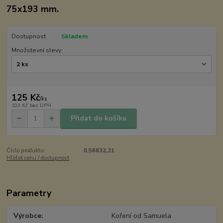
75x193 mm.
Dostupnost
Skladem
Množstevní slevy:
125 Kč
/
ks
103 Kč
bez DPH
Přidat do košíku
Číslo produktu:
0,56832,21
Hlídat cenu / dostupnost
Parametry
Výrobce
Koření od Samuela