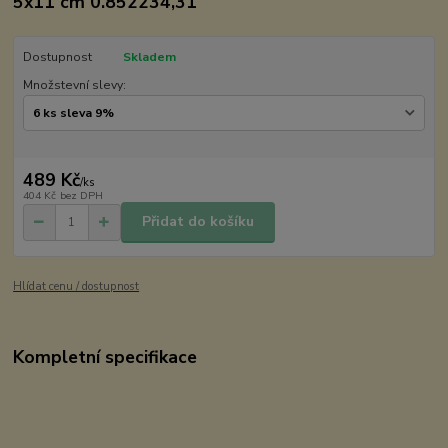
5x11 cm 0.852234,31
Dostupnost
Skladem
Množstevní slevy:
489 Kč
/
ks
404 Kč
bez DPH
Přidat do košíku
Hlídat cenu / dostupnost
Kompletní specifikace