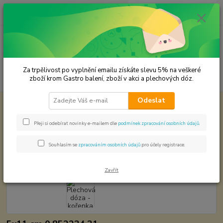
0
ks
CZK
za
0,00 Kč
Menu
Za trpělivost po vyplnění emailu získáte slevu 5% na veškeré
Hledat
zboží krom Gastro balení, zboží v akci a plechových dóz.
Odeslat
Úvod
Plechové dózy - kořenky
Plechová dóza - kořenka černá kulatá
Plechová dóza - kořenka černá
Přeji si odebírat novinky e-mailem dle
podmínek zpracování osobních údajů
.
kulatá
Souhlasím se
zpracováním osobních údajů
pro účely registrace.
Zavřít