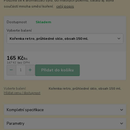
Používá se k aromatizaci sýrů, do masitých pokrmů, salátů aj. Bývá
součástí mnoha směsí koření.
celý popis
Dostupnost
Skladem
Vyberte balení
165 Kč
/
ks
147 Kč
bez DPH
Přidat do košíku
Vyberte balení:
Kořenka retro, průhledné sklo, obsah 150 ml.
Hlídat cenu / dostupnost
Kompletní specifikace
Parametry