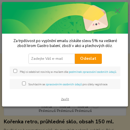
0
ks
CZK
za
0,00 Kč
Menu
Za trpělivost po vyplnění emailu získáte slevu 5% na veškeré
Hledat
zboží krom Gastro balení, zboží v akci a plechových dóz.
Odeslat
Úvod
Premium koření
Pískavice mletá Prémiová kvalita
Pískavice mletá Prémiová kvalita
Přeji si odebírat novinky e-mailem dle
podmínek zpracování osobních údajů
.
Souhlasím se
zpracováním osobních údajů
pro účely registrace.
Zavřít
Kořenka retro, průhledné sklo, obsah 150 ml.