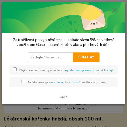
0
ks
CZK
za
0,00 Kč
Menu
Za trpělivost po vyplnění emailu získáte slevu 5% na veškeré
Hledat
zboží krom Gastro balení, zboží v akci a plechových dóz.
Odeslat
Úvod
Premium koření
Pískavice mletá Prémiová kvalita
Pískavice mletá Prémiová kvalita
Přeji si odebírat novinky e-mailem dle
podmínek zpracování osobních údajů
.
Souhlasím se
zpracováním osobních údajů
pro účely registrace.
Zavřít
Lékárenská kořenka hnědá, obsah 100 ml.