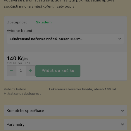
Používá se k aromatizaci sýrů, do masitých pokrmů, salátů aj. Bývá
součástí mnoha směsí koření.
celý popis
Dostupnost
Skladem
Vyberte balení
140 Kč
/
ks
125 Kč
bez DPH
Přidat do košíku
Vyberte balení:
Lékárenská kořenka hnědá, obsah 100 ml.
Hlídat cenu / dostupnost
Kompletní specifikace
Parametry