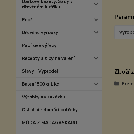
Dárkové kazety. Sady v
dřevěném kufříku
Param
Pepř
Výrob
Dřevěné výrobky
Papírové výřezy
Recepty a tipy na vaření
Zboží 
Slevy - Výprodej
Prem
Balení 500 g 1 kg
Výrobky na zakázku
Ostatní - domácí potřeby
MÓDA Z MADAGASKARU