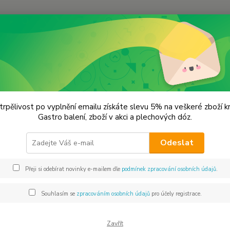
Hledat
remium koření
Pískavice celá Prémiová kvalita
avice celá Prémiová kvalita
trpělivost po vyplnění emailu získáte slevu 5% na veškeré zboží 
Gastro balení, zboží v akci a plechových dóz.
Gast
Odeslat
Použív
součás
Přeji si odebírat novinky e-mailem dle
podmínek zpracování osobních údajů
.
Souhlasím se
zpracováním osobních údajů
pro účely registrace.
Dos
Vyb
Zavřít