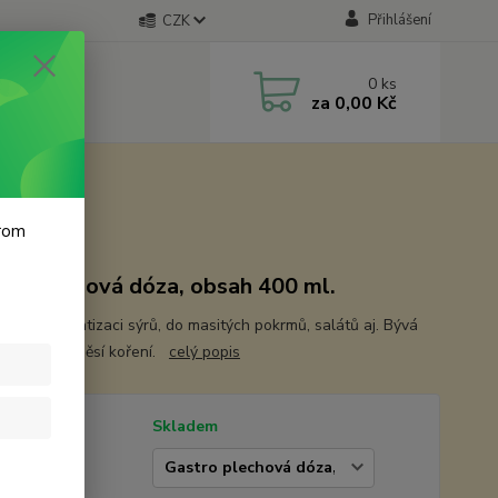
Přihlášení
CZK
0
ks
za
0,00 Kč
krom
ro plechová dóza, obsah 400 ml.
á se k aromatizaci sýrů, do masitých pokrmů, salátů aj. Bývá
tí mnoha směsí koření.
celý popis
tupnost
Skladem
erte balení