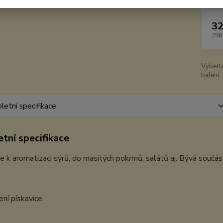
32
286
Vybert
balení:
etní specifikace
tní specifikace
e k aromatizaci sýrů, do masitých pokrmů, salátů aj. Bývá součás