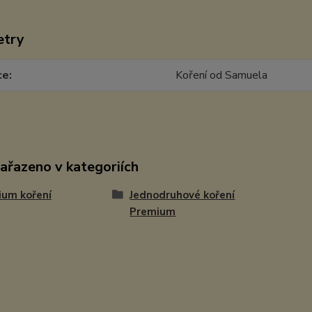
etry
ce
Koření od Samuela
zařazeno v kategoriích
ium koření
Jednodruhové koření
Premium