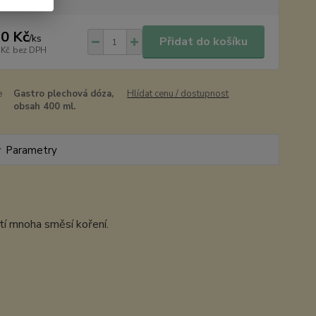
0 Kč
/
ks
Přidat do košíku
 Kč
bez DPH
e
Gastro plechová dóza,
Hlídat cenu / dostupnost
obsah 400 ml.
Parametry
tí mnoha směsí koření.