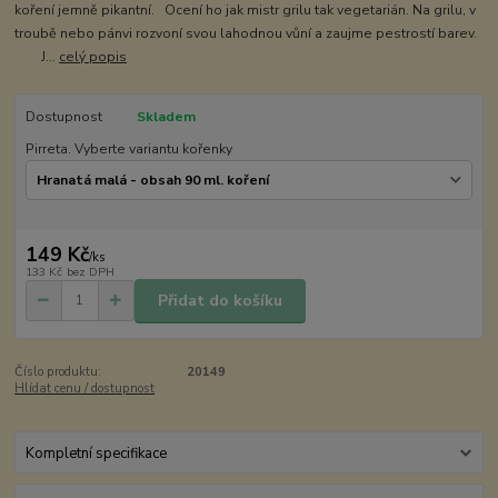
koření jemně pikantní. Ocení ho jak mistr grilu tak vegetarián. Na grilu, v
troubě nebo pánvi rozvoní svou lahodnou vůní a zaujme pestrostí barev.
J...
celý popis
Dostupnost
Skladem
Pirreta. Vyberte variantu kořenky
149 Kč
/
ks
133 Kč
bez DPH
Přidat do košíku
Číslo produktu:
20149
Hlídat cenu / dostupnost
Kompletní specifikace