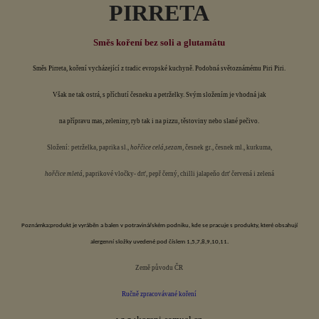
PIRRETA
Směs koření bez soli a glutamátu
Směs Pirreta, koření vycházející z tradic evropské kuchyně. Podobná světoznámému Piri Piri.
Však ne tak ostrá, s příchutí česneku
a petrželky. Svým složením je vhodná jak
na přípravu mas, zeleniny, ryb tak i na
pizzu, těstoviny nebo slané pečivo.
Složení: petrželka, paprika sl.,
hořčice celá,
sezam,
česnek gr., česnek ml., kurkuma,
hořčice mletá,
paprikové vločky- drť, pepř černý,
chilli jalapeňo drť červená i zelená
Poznámka:produkt je vyráběn a balen v potravinářském podniku, kde se pracuje s produkty, které obsahují
alergenní složky uvedené pod číslem 1,5,7,8,9,10,11.
Země původu ČR
Ručně zpracovávané koření