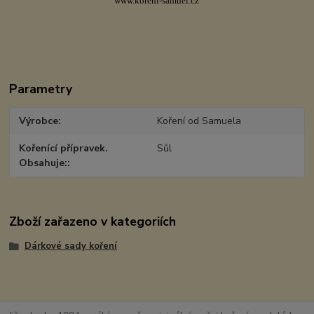
www.koreni-samuel.cz
Parametry
Výrobce
Koření od Samuela
Kořenící přípravek.
Sůl
Obsahuje:
Zboží zařazeno v kategoriích
Dárkové sady koření