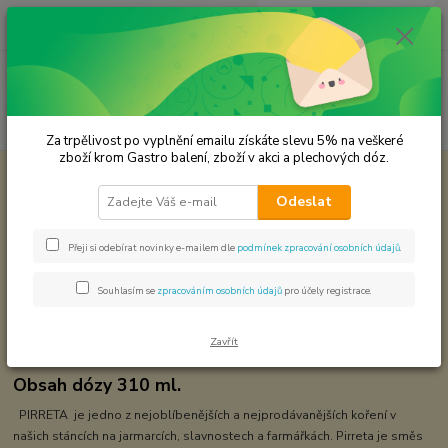
0
ks
CZK
za
0,00 Kč
Menu
Hledat
Za trpělivost po vyplnění emailu získáte slevu 5% na veškeré
zboží krom Gastro balení, zboží v akci a plechových dóz.
Úvod
Dárkové sady koření
Pirreta - zlatá edice
Odeslat
Pirreta - zlatá edice
Přeji si odebírat novinky e-mailem dle
podmínek zpracování osobních údajů
.
Souhlasím se
zpracováním osobních údajů
pro účely registrace.
Zavřít
Obsah dózy 310 ml.
PIRRETA je jedno z nejoblíbenějších a nejprodávanějších koření v
našich stáncích na jarmarcích, slavnostech a farmářkách. Pirreta je směs