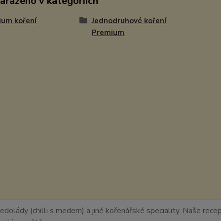
zařazeno v kategoriích
ium koření
Jednodruhové koření
Premium
edolády (chilli s medem) a jiné kořenářské speciality. Naše recept