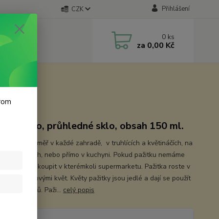
Přihlášení
CZK
0
ks
za
0,00 Kč
krom
nka retro, průhledné sklo, obsah 150 ml.
u najdeme téměř v každé zahradě, v truhlících a květináčích, na
 a balkónech, nebo přímo v kuchyni. Pokud pažitku nemáme
e, můžeme ji koupit v kterémkoli supermarketu. Pažitka roste v
a kvete fialovými květ. Květy pažitky jsou jedlé a dají se použít
zdoba pokrmů. Paži...
celý popis