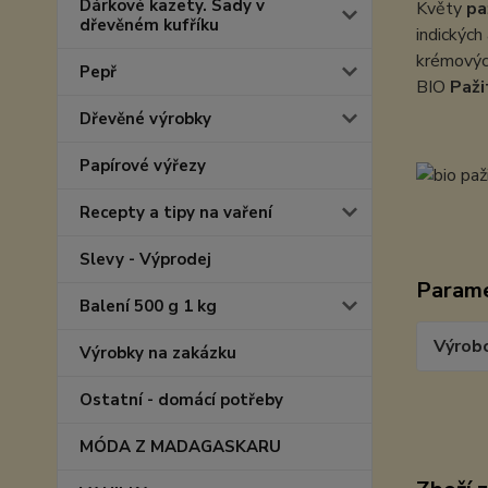
Dárkové kazety. Sady v
Květy
pa
dřevěném kufříku
indických
krémovýc
Pepř
BIO
Paži
Dřevěné výrobky
Papírové výřezy
Recepty a tipy na vaření
Slevy - Výprodej
Param
Balení 500 g 1 kg
Výrob
Výrobky na zakázku
Ostatní - domácí potřeby
MÓDA Z MADAGASKARU