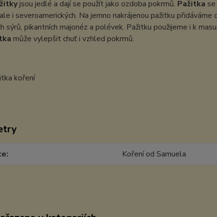
žitky
jsou jedlé a dají se použít jako ozdoba pokrmů.
Pažitka
se 
 ale i severoamerických. Na jemno nakrájenou pažitku přidáváme d
h sýrů, pikantních majonéz a polévek. Pažitku použijeme i k m
tka
může vylepšit chuť i vzhled pokrmů.
etry
ce
Koření od Samuela