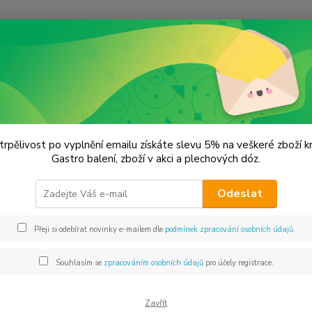
Hledat
remium koření
Pažitka řezaná Prémiová kvalita
tka řezaná Prémiová kvalita
trpělivost po vyplnění emailu získáte slevu 5% na veškeré zboží 
Gastro balení, zboží v akci a plechových dóz.
Koře
Odeslat
Pažitk
oknech
Přeji si odebírat novinky e-mailem dle
podmínek zpracování osobních údajů
.
po ruc
trsech 
Souhlasím se
zpracováním osobních údajů
pro účely registrace.
jako o
Zavřít