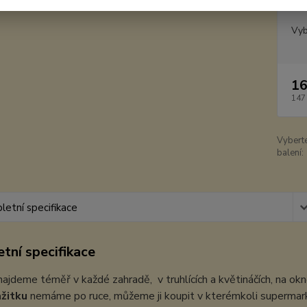
Dos
Vyb
16
147
Vybert
balení:
etní specifikace
tní specifikace
ajdeme téměř v každé zahradě, v truhlících a květináčích, na okn
žitku
nemáme po ruce, můžeme ji koupit v kterémkoli supermar