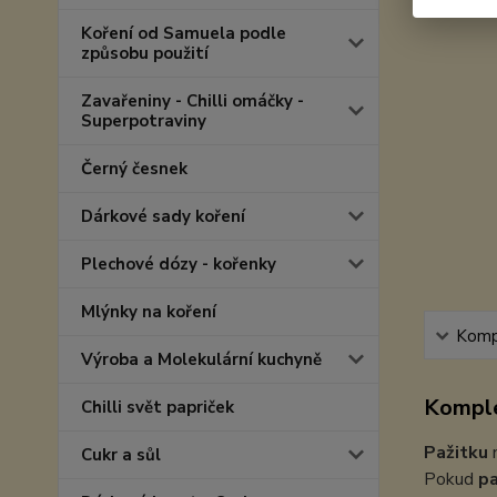
Koření od Samuela podle
způsobu použití
Zavařeniny - Chilli omáčky -
Superpotraviny
Černý česnek
Dárkové sady koření
Plechové dózy - kořenky
Mlýnky na koření
Kompl
Výroba a Molekulární kuchyně
Komple
Chilli svět papriček
Pažitku
n
Cukr a sůl
Pokud
pa