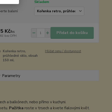
tupnost
Skladem
erte balení
5 Kč
/
ks
Přidat do košíku
 Kč
bez DPH
e
Kořenka retro,
Hlídat cenu / dostupnost
průhledné sklo, obsah
150 ml.
Parametry
ech a balkónech, nebo přímo v kuchyni.
ketu.
Pažitka
roste v trsech a kvete fialovými květ.