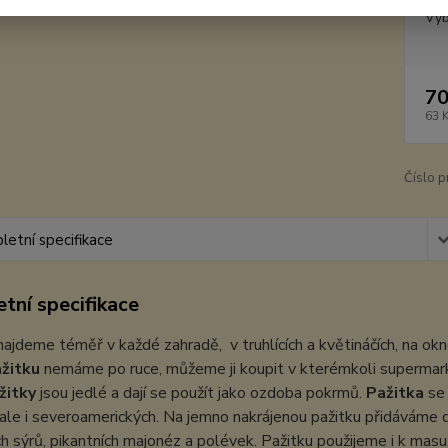
Vyb
70
63 
Číslo p
etní specifikace
tní specifikace
ajdeme téměř v každé zahradě, v truhlících a květináčích, na okn
žitku
nemáme po ruce, můžeme ji koupit v kterémkoli supermar
žitky
jsou jedlé a dají se použít jako ozdoba pokrmů.
Pažitka
se 
 ale i severoamerických. Na jemno nakrájenou pažitku přidáváme d
h sýrů, pikantních majonéz a polévek. Pažitku použijeme i k m