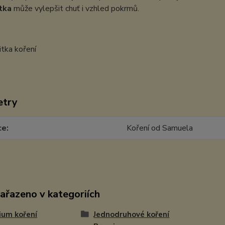
tka
může vylepšit chuť i vzhled pokrmů.
etry
ce
Koření od Samuela
zařazeno v kategoriích
ium koření
Jednodruhové koření