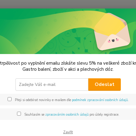
Hledat
remium koření
Pažitka řezaná Prémiová kvalita
tka řezaná Prémiová kvalita
trpělivost po vyplnění emailu získáte slevu 5% na veškeré zboží 
Gastro balení, zboží v akci a plechových dóz.
Pažitk
Odeslat
oknech
po ruc
Přeji si odebírat novinky e-mailem dle
podmínek zpracování osobních údajů
.
trsech 
jako o
Souhlasím se
zpracováním osobních údajů
pro účely registrace.
Dos
Zavřít