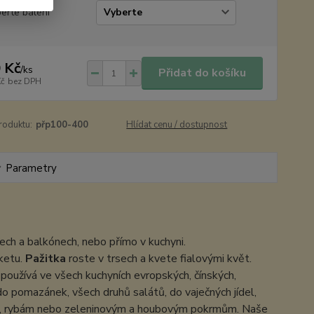
erte balení
 Kč
/
ks
Přidat do košíku
Kč
bez DPH
roduktu:
přp100-400
Hlídat cenu / dostupnost
Parametry
ech a balkónech, nebo přímo v kuchyni.
ketu.
Pažitka
roste v trsech a kvete fialovými květ.
používá ve všech kuchyních evropských, čínských,
o pomazánek, všech druhů salátů, do vaječných jídel,
asu, rybám nebo zeleninovým a houbovým pokrmům. Naše