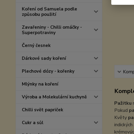
Koření od Samuela podle
způsobu použití
Zavařeniny - Chilli omáčky -
Superpotraviny
Černý česnek
Dárkové sady koření
Plechové dózy - kořenky
Kompl
Mlýnky na koření
Komple
Výroba a Molekulární kuchyně
Pažitku
n
Chilli svět papriček
Pokud
pa
Květy
pa
Cukr a sůl
indických
krémovýc