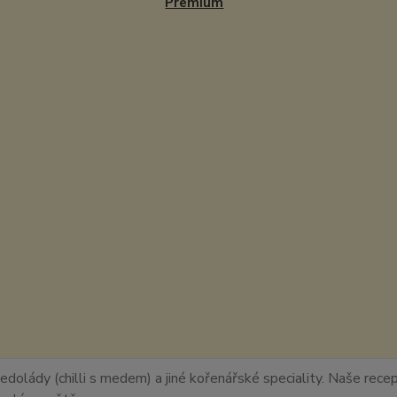
Premium
edolády (chilli s medem) a jiné kořenářské speciality. Naše recept