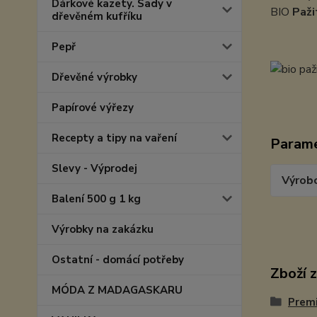
Dárkové kazety. Sady v
BIO
Paži
dřevěném kufříku
Pepř
Dřevěné výrobky
Papírové výřezy
Recepty a tipy na vaření
Param
Slevy - Výprodej
Výrob
Balení 500 g 1 kg
Výrobky na zakázku
Ostatní - domácí potřeby
Zboží 
MÓDA Z MADAGASKARU
Prem