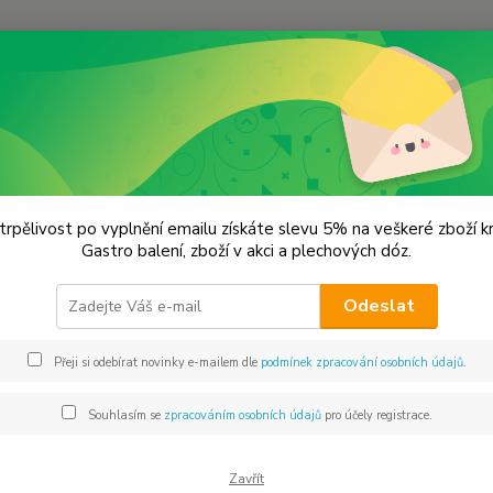
Hledat
remium koření
Paprikové vločky - drť 1-3 mm. Premiová kvalita
ikové vločky - drť 1-3 mm. Premi
trpělivost po vyplnění emailu získáte slevu 5% na veškeré zboží 
Gastro balení, zboží v akci a plechových dóz.
Koře
Odeslat
BIO pa
různýc
Přeji si odebírat novinky e-mailem dle
podmínek zpracování osobních údajů
.
mlýnků
saláto
Souhlasím se
zpracováním osobních údajů
pro účely registrace.
Dos
Zavřít