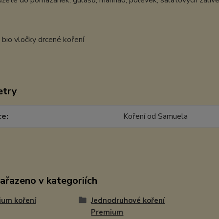
žete do pomazánek, gulášů, marinád, polévek, salátových zálivek
etry
ce
Koření od Samuela
zařazeno v kategoriích
ium koření
Jednodruhové koření
Premium