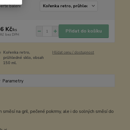
erte balení
6 Kč
/
ks
Přidat do košíku
 Kč
bez DPH
e
Kořenka retro,
Hlídat cenu / dostupnost
průhledné sklo, obsah
150 ml.
Parametry
h směsí na gril, pečené pokrmy, ale i do solných směsí do