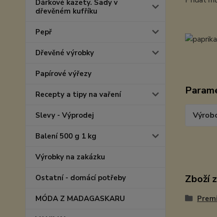
Přidat mů
Dárkové kazety. Sady v
dřevěném kufříku
Pepř
Dřevěné výrobky
Papírové výřezy
Param
Recepty a tipy na vaření
Výrob
Slevy - Výprodej
Balení 500 g 1 kg
Výrobky na zakázku
Zboží 
Ostatní - domácí potřeby
MÓDA Z MADAGASKARU
Prem