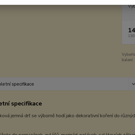
Vyb
14
130
Vybert
balení:
etní specifikace
tní specifikace
ková jemná drť se výborně hodí jako dekorativní koření do různýc