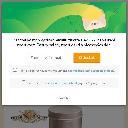
0
ks
CZK
za
0,00 Kč
Menu
Za trpělivost po vyplnění emailu získáte slevu 5% na veškeré
Hledat
zboží krom Gastro balení, zboží v akci a plechových dóz.
Odeslat
Úvod
Premium koření
Paprika sladká DELIKATES 120/ASTA Prémiová
kvalita
Přeji si odebírat novinky e-mailem dle
podmínek zpracování osobních údajů
.
Paprika sladká DELIKATES
120/ASTA Prémiová kvalita
Souhlasím se
zpracováním osobních údajů
pro účely registrace.
Zavřít