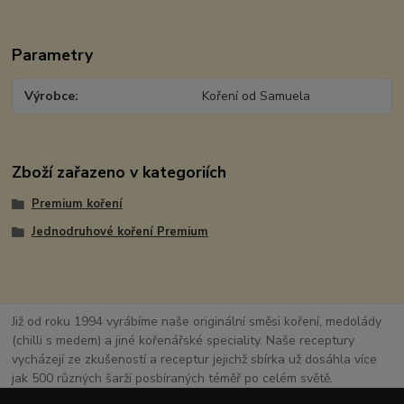
Parametry
Výrobce
Koření od Samuela
Zboží zařazeno v kategoriích
Premium koření
Jednodruhové koření Premium
Již od roku 1994 vyrábíme naše originální směsi koření, medolády
(chilli s medem) a jiné kořenářské speciality. Naše receptury
vycházejí ze zkušeností a receptur jejichž sbírka už dosáhla více
jak 500 různých šarží posbíraných téměř po celém světě.