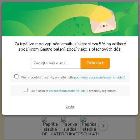
0
ks
CZK
za
0,00 Kč
Menu
Za trpělivost po vyplnění emailu získáte slevu 5% na veškeré
Hledat
zboží krom Gastro balení, zboží v akci a plechových dóz.
Odeslat
Úvod
Premium koření
Paprika sladká DELIKATES 120/ASTA Prémiová
kvalita
Přeji si odebírat novinky e-mailem dle
podmínek zpracování osobních údajů
.
Paprika sladká DELIKATES
120/ASTA Prémiová kvalita
Souhlasím se
zpracováním osobních údajů
pro účely registrace.
Zavřít