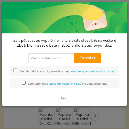
0
ks
CZK
za
0,00 Kč
Menu
Za trpělivost po vyplnění emailu získáte slevu 5% na veškeré
Hledat
zboží krom Gastro balení, zboží v akci a plechových dóz.
Odeslat
Úvod
Premium koření
Paprika sladká DELIKATES 120/ASTA Prémiová
kvalita
Přeji si odebírat novinky e-mailem dle
podmínek zpracování osobních údajů
.
Paprika sladká DELIKATES
120/ASTA Prémiová kvalita
Souhlasím se
zpracováním osobních údajů
pro účely registrace.
Zavřít