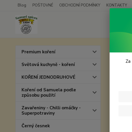
Blog
POŠTOVNÉ
OBCHODNÍ PODMÍNKY
KONTAKTY
Úvod
P
Premium koření
Papí
Za 
Světová kuchyně - koření
KOŘENÍ JEDNODRUHOVÉ
Koření od Samuela podle
způsobu použití
Zavařeniny - Chilli omáčky -
Superpotraviny
Černý česnek