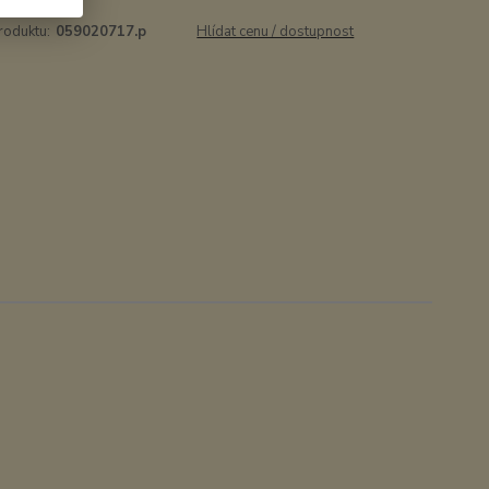
roduktu:
059020717.p
Hlídat cenu / dostupnost