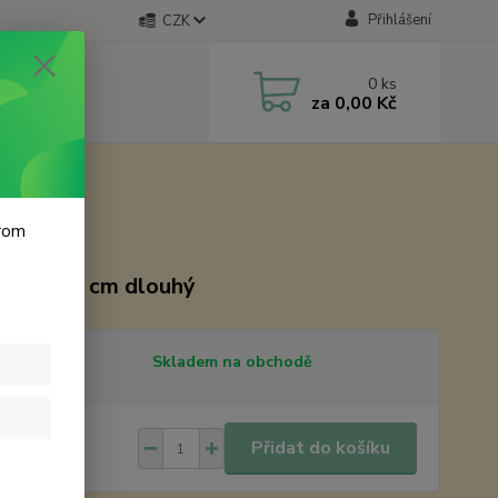
Přihlášení
CZK
0
ks
za
0,00 Kč
krom
men 8,5 cm dlouhý
tupnost
Skladem na obchodě
 Kč
/
ks
Přidat do košíku
Kč
bez DPH