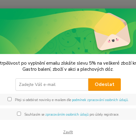
Hledat
apírové výřezy
Papírový výřez 6 ks.
rový výřez 6 ks.
trpělivost po vyplnění emailu získáte slevu 5% na veškeré zboží 
Gastro balení, zboží v akci a plechových dóz.
Orna
Odeslat
Dos
Přeji si odebírat novinky e-mailem dle
podmínek zpracování osobních údajů
.
Souhlasím se
zpracováním osobních údajů
pro účely registrace.
59
49 
Zavřít