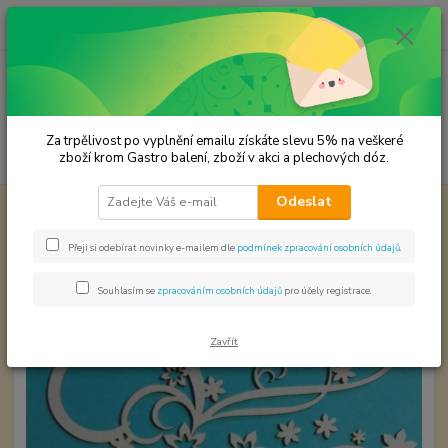
0
ks
CZK
za
0,00 Kč
Menu
Za trpělivost po vyplnění emailu získáte slevu 5% na veškeré
Hledat
zboží krom Gastro balení, zboží v akci a plechových dóz.
Odeslat
Úvod
Papírové výřezy
Papírový výřez 17 ks.
Papírový výřez 17 ks.
Přeji si odebírat novinky e-mailem dle
podmínek zpracování osobních údajů
.
Souhlasím se
zpracováním osobních údajů
pro účely registrace.
Zavřít