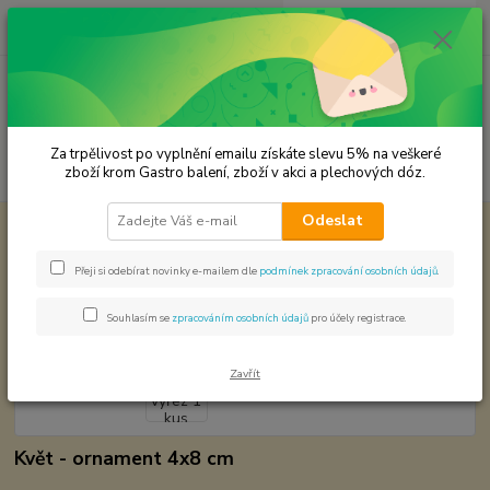
0
ks
CZK
za
0,00 Kč
Menu
Za trpělivost po vyplnění emailu získáte slevu 5% na veškeré
Hledat
zboží krom Gastro balení, zboží v akci a plechových dóz.
Odeslat
Úvod
Papírové výřezy
Papírový výřez 1 kus
Papírový výřez 1 kus
Přeji si odebírat novinky e-mailem dle
podmínek zpracování osobních údajů
.
Souhlasím se
zpracováním osobních údajů
pro účely registrace.
Zavřít
Květ - ornament 4x8 cm