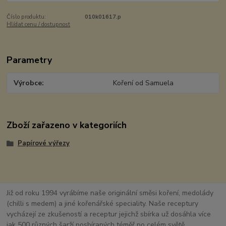
Číslo produktu:
010k01617.p
Hlídat cenu / dostupnost
Parametry
Výrobce
Koření od Samuela
Zboží zařazeno v kategoriích
Papírové výřezy
Již od roku 1994 vyrábíme naše originální směsi koření, medolády
(chilli s medem) a jiné kořenářské speciality. Naše receptury
vycházejí ze zkušeností a receptur jejichž sbírka už dosáhla více
jak 500 různých šarží posbíraných téměř po celém světě.