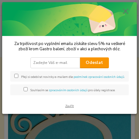
0
ks
CZK
za
0,00 Kč
Menu
Za trpělivost po vyplnění emailu získáte slevu 5% na veškeré
Hledat
zboží krom Gastro balení, zboží v akci a plechových dóz.
Odeslat
Úvod
Papírové výřezy
Papírový výřez 1 kus
Papírový výřez 1 kus
Přeji si odebírat novinky e-mailem dle
podmínek zpracování osobních údajů
.
Souhlasím se
zpracováním osobních údajů
pro účely registrace.
Zavřít