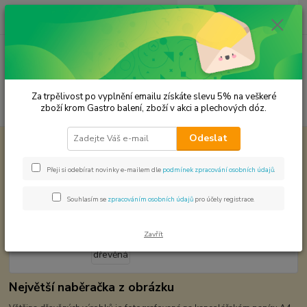
0
ks
CZK
za
0,00 Kč
Menu
Za trpělivost po vyplnění emailu získáte slevu 5% na veškeré
Hledat
zboží krom Gastro balení, zboží v akci a plechových dóz.
Odeslat
Úvod
Dřevěné výrobky
Naběračka dřevěná
Naběračka dřevěná
Přeji si odebírat novinky e-mailem dle
podmínek zpracování osobních údajů
.
Souhlasím se
zpracováním osobních údajů
pro účely registrace.
Zavřít
Největší naběračka z obrázku