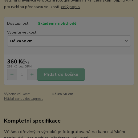
Většina dřevěných výrobků je fotografovaná na kancelářském papíru A4 -
pro rychlou představu velikosti.
celý popis
Dostupnost
Skladem na obchodě
Vyberte velikost
360 Kč
/
ks
298 Kč
bez DPH
Přidat do košíku
Vyberte velikost:
Délka 56 cm
Hlídat cenu / dostupnost
Kompletní specifikace
Většina dřevěných výrobků je fotografovaná na kancelářském