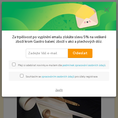
0
ks
CZK
za
0,00 Kč
Menu
Za trpělivost po vyplnění emailu získáte slevu 5% na veškeré
Hledat
zboží krom Gastro balení, zboží v akci a plechových dóz.
Odeslat
Úvod
Dřevěné výrobky
Naběračka dřevěná
Naběračka dřevěná
Přeji si odebírat novinky e-mailem dle
podmínek zpracování osobních údajů
.
Souhlasím se
zpracováním osobních údajů
pro účely registrace.
Zavřít