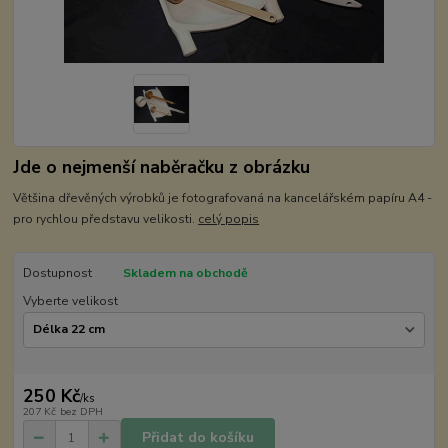
Jde o nejmenší naběračku z obrázku
Většina dřevěných výrobků je fotografovaná na kancelářském papíru A4 -
pro rychlou představu velikosti.
celý popis
Dostupnost
Skladem na obchodě
Vyberte velikost
250 Kč
/
ks
207 Kč
bez DPH
Přidat do košíku