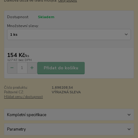
Dárková dóza ve tvaru motýla.
celý popis
Dostupnost
Skladem
Množstevní slevy:
154 Kč
/
ks
127 Kč
bez DPH
Přidat do košíku
Číslo produktu:
1,696208,54
Poštovné CZ:
VÝRAZNÁ SLEVA
Hlídat cenu / dostupnost
Kompletní specifikace
Parametry