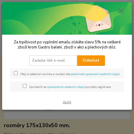
0
ks
CZK
za
0,00 Kč
Menu
Za trpělivost po vyplnění emailu získáte slevu 5% na veškeré
Hledat
zboží krom Gastro balení, zboží v akci a plechových dóz.
Odeslat
Úvod
Plechové dózy - kořenky
Motýl dóza
Motýl dóza
Přeji si odebírat novinky e-mailem dle
podmínek zpracování osobních údajů
.
Souhlasím se
zpracováním osobních údajů
pro účely registrace.
Zavřít
rozměry 175x130x50 mm.