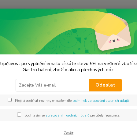
Hledat
lýnky na koření
Mlýnek na pepř a sůl -P,90 23 99 3,7
ek na pepř a sůl -P,90 23 99 3,7
trpělivost po vyplnění emailu získáte slevu 5% na veškeré zboží 
Gastro balení, zboží v akci a plechových dóz.
Již po
Odeslat
čtvrte
Přeji si odebírat novinky e-mailem dle
podmínek zpracování osobních údajů
.
Dos
Souhlasím se
zpracováním osobních údajů
pro účely registrace.
Vyb
Zavřít
Vý