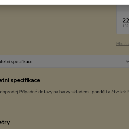
22
182
Hlídat 
etní specifikace
tní specifikace
 doprodej Případné dotazy na barvy skladem : pondělí a čtvrte
etry