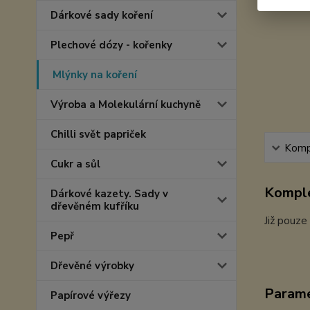
Dárkové sady koření
Plechové dózy - kořenky
Mlýnky na koření
Výroba a Molekulární kuchyně
Chilli svět papriček
Kompl
Cukr a sůl
Komple
Dárkové kazety. Sady v
dřevěném kufříku
Již pouze
Pepř
Dřevěné výrobky
Param
Papírové výřezy