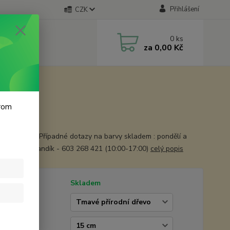
Přihlášení
CZK
0
ks
za
0,00 Kč
krom
uze doprodej Případné dotazy na barvy skladem : pondělí a
k František Landík - 603 268 421 (10:00-17:00)
celý popis
tupnost
Skladem
erte barvu
ška