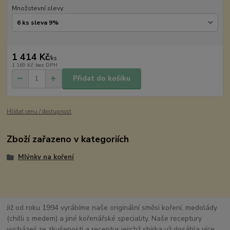
Množstevní slevy:
1 414 Kč
/
ks
1 169 Kč
bez DPH
Přidat do košíku
Hlídat cenu / dostupnost
Zboží zařazeno v kategoriích
Mlýnky na koření
Již od roku 1994 vyrábíme naše originální směsi koření, medolády
(chilli s medem) a jiné kořenářské speciality. Naše receptury
vycházejí ze zkušeností a receptur jejichž sbírka už dosáhla více