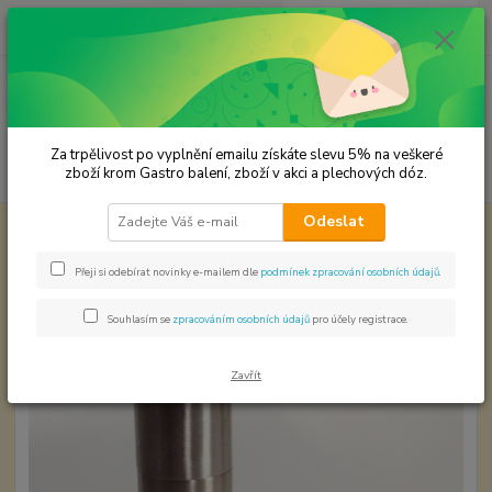
0
ks
CZK
za
0,00 Kč
Menu
Za trpělivost po vyplnění emailu získáte slevu 5% na veškeré
Hledat
zboží krom Gastro balení, zboží v akci a plechových dóz.
Odeslat
Úvod
Mlýnky na koření
Mlýnek na pepř a sůl - 3,201095,96
Mlýnek na pepř a sůl -
Přeji si odebírat novinky e-mailem dle
podmínek zpracování osobních údajů
.
3,201095,96
Souhlasím se
zpracováním osobních údajů
pro účely registrace.
Zavřít