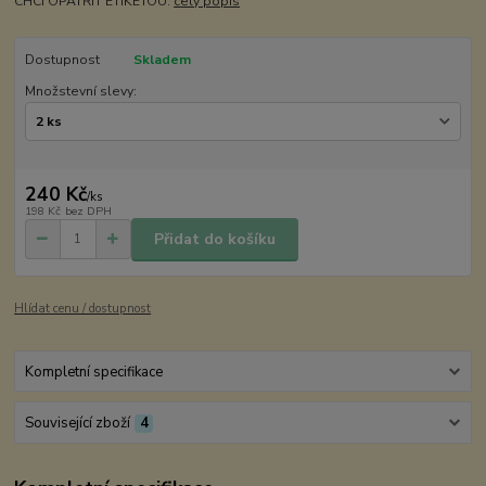
CHCI OPATŘIT ETIKETOU:
celý popis
Dostupnost
Skladem
Množstevní slevy:
240 Kč
/
ks
198 Kč
bez DPH
Přidat do košíku
Hlídat cenu / dostupnost
Kompletní specifikace
Související zboží
4