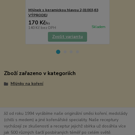
Mlýnek s keramickou hlavou 2,01003,63
Dóza - koře
VÝPRODEJ
170 Kč
59 Kč
/
ks
/
ks
Skladem
140 Kč
bez DPH
49 Kč
bez D
Zvolit variantu
Zboží zařazeno v kategoriích
Mlýnky na koření
Již od roku 1994 vyrábíme naše originální směsi koření, medolády
(chilli s medem) a jiné kořenářské speciality. Naše receptury
vycházejí ze zkušeností a receptur jejichž sbírka už dosáhla více
jak 500 různých šarží posbíraných téměř po celém světě.