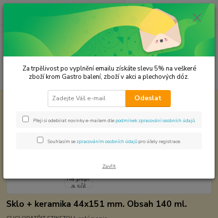
0
ks
CZK
za
0,00 Kč
Menu
Za trpělivost po vyplnění emailu získáte slevu 5% na veškeré
Hledat
zboží krom Gastro balení, zboží v akci a plechových dóz.
Odeslat
Úvod
Mlýnky na koření
Mlýnek na pepř a sůl 1.51005,49
Mlýnek na pepř a sůl 1.51005,49
Přeji si odebírat novinky e-mailem dle
podmínek zpracování osobních údajů
.
Souhlasím se
zpracováním osobních údajů
pro účely registrace.
Zavřít
Sklo + keramika 44x151 mm. Obsah 140 ml.