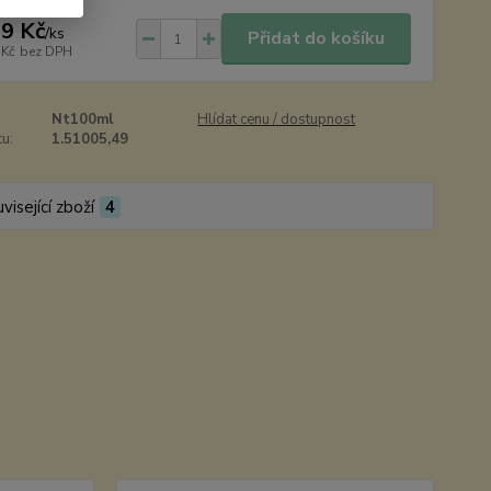
9 Kč
/
ks
Přidat do košíku
 Kč
bez DPH
Nt100ml
Hlídat cenu / dostupnost
u:
1.51005,49
visející zboží
4