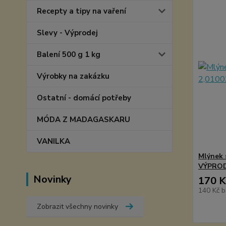
Recepty a tipy na vaření
Slevy - Výprodej
Balení 500 g 1 kg
Výrobky na zakázku
Ostatní - domácí potřeby
MÓDA Z MADAGASKARU
VANILKA
Mlýnek 
VÝPROD
Novinky
170 K
140 Kč
b
Zobrazit všechny novinky