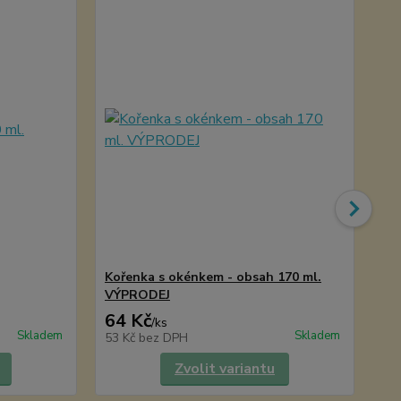
Kořenka s okénkem - obsah 170 ml.
Hr
VÝPRODEJ
VÝ
64 Kč
1
/
ks
Skladem
Skladem
53 Kč
bez DPH
10
Zvolit variantu