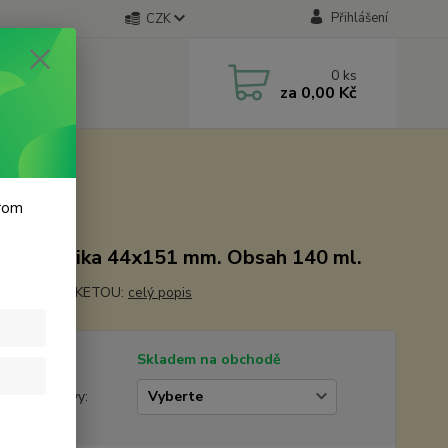
Přihlášení
CZK
0
ks
za
0,00 Kč
krom
 + keramika 44x151 mm. Obsah 140 ml.
OPATŘIT ETIKETOU:
celý popis
tupnost
Skladem na obchodě
žstevní slevy: