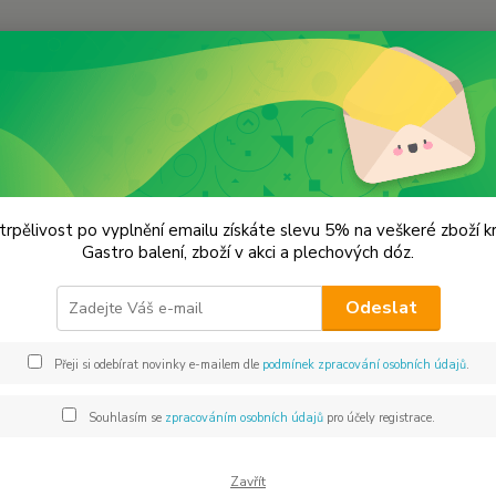
Hledat
lýnky na koření
Mlýnek na pepř a sůl 1.51005,49
ek na pepř a sůl 1.51005,49
trpělivost po vyplnění emailu získáte slevu 5% na veškeré zboží 
Gastro balení, zboží v akci a plechových dóz.
Sklo
Odeslat
CHCI 
Přeji si odebírat novinky e-mailem dle
podmínek zpracování osobních údajů
.
Dos
Souhlasím se
zpracováním osobních údajů
pro účely registrace.
Mno
Zavřít