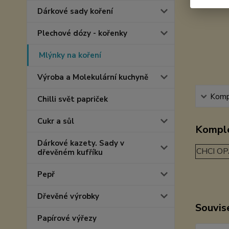
Dárkové sady koření
Plechové dózy - kořenky
Mlýnky na koření
Výroba a Molekulární kuchyně
Kompl
Chilli svět papriček
Cukr a sůl
Komple
Dárkové kazety. Sady v
CHCI OP
dřevěném kufříku
Pepř
Dřevěné výrobky
Souvise
Papírové výřezy