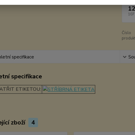
12
107
Číslo
produkt
etní specifikace
Sou
tní specifikace
ATŘIT ETIKETOU:
jící zboží
4