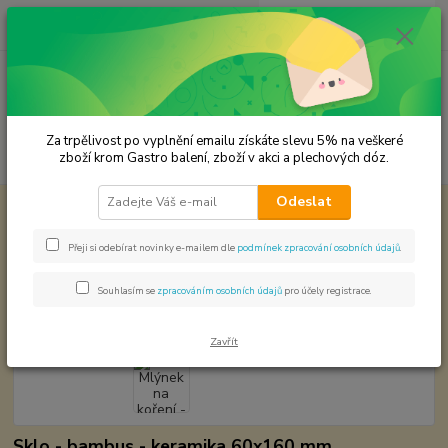
0
ks
CZK
za
0,00 Kč
Menu
Za trpělivost po vyplnění emailu získáte slevu 5% na veškeré
Hledat
zboží krom Gastro balení, zboží v akci a plechových dóz.
Odeslat
Úvod
Mlýnky na koření
Mlýnek na koření - 4.81028,139
Mlýnek na koření - 4.81028,139
Přeji si odebírat novinky e-mailem dle
podmínek zpracování osobních údajů
.
Novinka
Souhlasím se
zpracováním osobních údajů
pro účely registrace.
Zavřít
Sklo - bambus - keramika 60x160 mm.