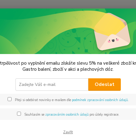
Hledat
lýnky na koření
Mlýnek na koření -3,501090,103
ek na koření -3,501090,103
trpělivost po vyplnění emailu získáte slevu 5% na veškeré zboží 
Gastro balení, zboží v akci a plechových dóz.
sklo
Odeslat
ml.
Přeji si odebírat novinky e-mailem dle
podmínek zpracování osobních údajů
.
Dos
Souhlasím se
zpracováním osobních údajů
pro účely registrace.
Mno
Zavřít