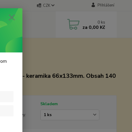
Přihlášení
CZK
0
ks
za
0,00 Kč
krom
 - chrom - keramika 66x133mm. Obsah 140
tupnost
Skladem
žstevní slevy: