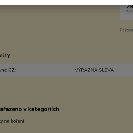
29
240
Poštov
etry
vné CZ
VÝRAZNÁ SLEVA
zařazeno v kategoriích
y na koření