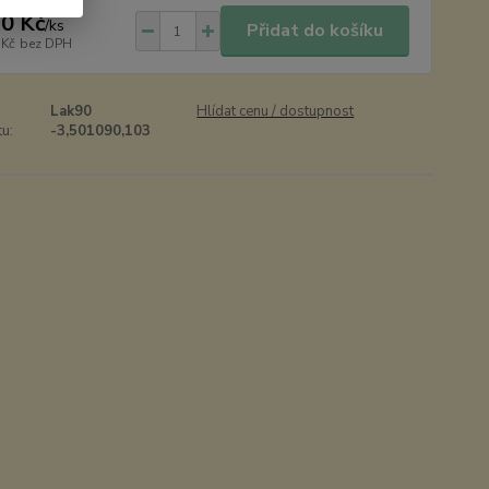
0 Kč
/
ks
Přidat do košíku
 Kč
bez DPH
Lak90
Hlídat cenu / dostupnost
u:
-3,501090,103