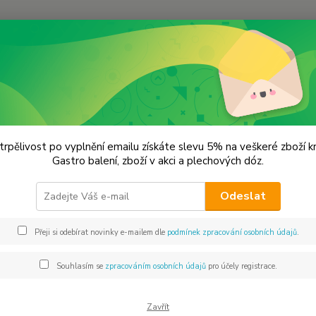
Hledat
lýnky na koření
Mlýnek na koření -3,501090,103 VÝPRODEJ
ek na koření -3,501090,103 V
trpělivost po vyplnění emailu získáte slevu 5% na veškeré zboží 
Gastro balení, zboží v akci a plechových dóz.
sklo
Odeslat
ml.
Přeji si odebírat novinky e-mailem dle
podmínek zpracování osobních údajů
.
Dos
Souhlasím se
zpracováním osobních údajů
pro účely registrace.
Mno
Zavřít