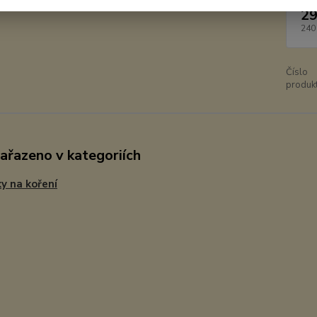
29
240
Číslo
produkt
zařazeno v kategoriích
y na koření